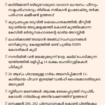
മാട്രിമോണി ബ്യൂറോയുടെ വാഗ്ദാന ലംഘനം: ഫീസും
നഷ്ടപരിഹാരവും തിരികെ നൽകാൻ ഉപഭോക്തൃ തർക്ക
പരിഹാര കമ്മീഷൻ ഉത്തരവ്
കുടുംബപ്പക ഒടുവിൽ കൊലപാതകത്തിൽ; മീററ്റിൽ
യുവതിയെ അടുക്കളക്കത്തി കൊണ്ട് കുത്തിക്കൊന്ന
കേസിൽ ഭർതൃസഹോദരന്റെ ഭാര്യ അറസ്റ്റിൽ
ലഹരിക്കടത്ത് തടയാൻ അഞ്ച് സംസ്ഥാനങ്ങൾ
ഒന്നിക്കുന്നു; കേരളത്തിൽ രണ്ട് പുതിയ NDPS
കോടതികൾ കൂടി
സൗദിയിൽ വൻ മയക്കുമരുന്ന് വേട്ട: കല്ല് പൊടിക്കുന്ന
യന്ത്രത്തിൽ ഒളിപ്പിച്ച 14 ലക്ഷം ലഹരിഗുളികകൾ
പിടികൂടി
26 ആഴ്ച പ്രായമുള്ള ഗർഭം അലസിപ്പിക്കാൻ 15-
കാരിയായ പീഡന ഇരയ്ക്ക് ഡൽഹി ഹൈക്കോടതിയുടെ
അനുമതി
സ്ത്രീധന മരണങ്ങൾ: ആശങ്ക രേഖപ്പെടുത്തി സുപ്രീം
കോടതി; സിബിഐ അന്വേഷണത്തിന് ഉത്തരവ്
സെക്ഷൻ 200, 202 പ്രസ്താവനകൾ കൊണ്ട് പ്രതിഷേധ