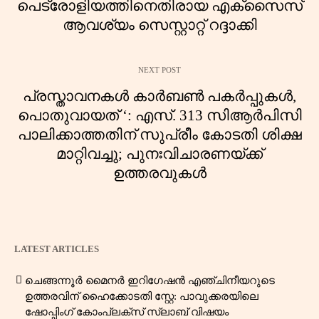
പെട്രോളിയത്തിനെതിരായ എക്സൈസ്
ആവശ്യം സെസ്റ്റാറ്റ് റദ്ദാക്കി
NEXT POST
പ്രസ്താവനകൾ കാർബൺ പകർപ്പുകൾ,
പൊതുവായത് ‘: എസ്. 313 സിആർപിസി
പാലിക്കാത്തതിന് സുപ്രീം കോടതി ശിക്ഷ
മാറ്റിവച്ചു; പുനഃവിചാരണയ്ക്ക്
ഉത്തരവുകൾ
LATEST ARTICLES
ചെങ്ങന്നൂർ മൈനർ ഇറിഗേഷൻ എഞ്ചിനീയറുടെ
ഉത്തരവിന് ഹൈക്കോടതി സ്റ്റേ: പാവുക്കരയിലെ
ഷോപ്പിംഗ് കോംപ്ലക്സ് സ്ലാബ് വിഷയം