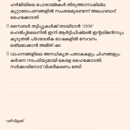
ഹർജിയിലെ പോരായ്മകൾ തിരുത്താനാകില്ല;
കുറ്റാരോപണങ്ങളിൽ സംശയമുണ്ടെന്ന് അലഹബാദ്
ഹൈക്കോടതി
സൈബർ തട്ടിപ്പുകൾക്ക് തടയിടാൻ ‘1930’
ഹെൽപ്പ്‌ലൈനിൽ ഇനി ആർട്ടിഫിഷ്യൽ ഇന്റലിജൻസും;
കൂടുതൽ പ്രാദേശിക ഭാഷകളിൽ സേവനം
ലഭ്യമാക്കാൻ അമിത് ഷാ
വാഹനങ്ങളിലെ അനധികൃത പതാകകളും ചിഹ്നങ്ങളും:
കർശന നടപടിയുമായി കേരള ഹൈക്കോടതി;
സർക്കാരിനോട് വിശദീകരണം തേടി
വഴിവിളക്ക്