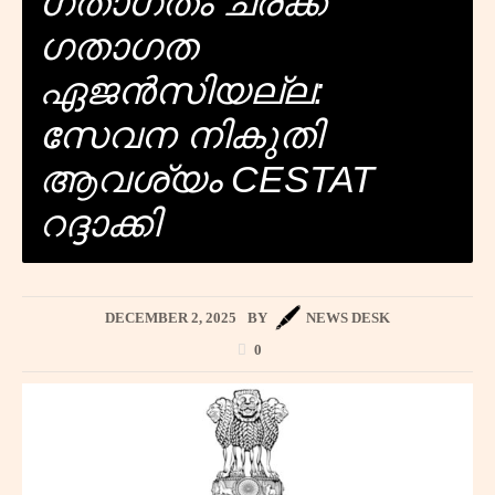
ഗതാഗതം ചരക്ക്
ഗതാഗത
ഏജൻസിയല്ല:
സേവന നികുതി
ആവശ്യം CESTAT
റദ്ദാക്കി
DECEMBER 2, 2025
BY
NEWS DESK
0