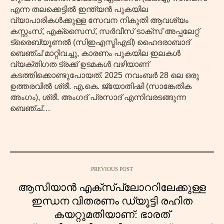
എന്ന തലക്കെട്ടിൽ ഇന്ത്യൻ പുകയില
വ്യാപാരികൾക്കുള്ള സേവന നികുതി ആവശ്യം
കസ്റ്റംസ്, എക്സൈസ്, സർവീസ് ടാക്സ് അപ്പലേറ്റ്
ട്രൈബ്യൂണൽ (സിഇഎസ്ടിഎടി) ഹൈദരാബാദ്
ബെഞ്ച് മാറ്റിവച്ചു, കാരണം പുകയില ഇലകൾ
വ്യക്തിഗത ട്രക്ക് ഉടമകൾ വഴിയാണ്
കടത്തിക്കൊണ്ടുപോയത്. 2025 നവംബർ 28 ലെ ഒരു
ഉത്തരവിൽ ശ്രീ. എ.കെ. ജ്യോതിഷി (സാങ്കേതിക
അംഗം), ശ്രീ. അംഗദ് പ്രസാദ് എന്നിവരടങ്ങുന്ന
ബെഞ്ച്…
PREVIOUS POST
ആസിയാൻ എക്സ്പ്ലോററിലേക്കുള്ള
ഇന്ധന വിതരണം ഡ്യൂട്ടി രഹിത
കയറ്റുമതിയാണ്: ഭാരത്