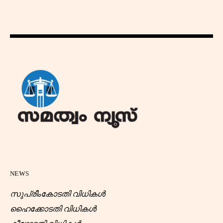
NEWS
സുപ്രീംകോടതി വിധികൾ
ഹൈക്കോടതി വിധികൾ