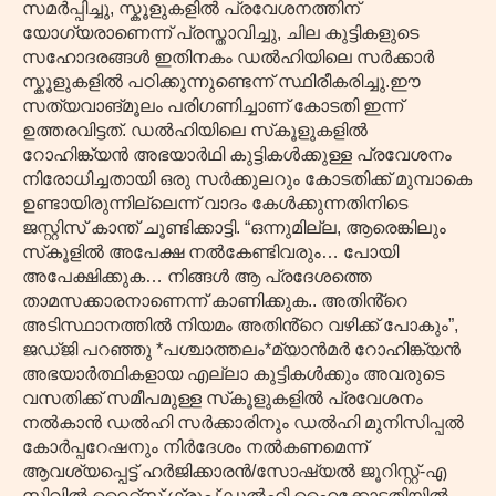
സമർപ്പിച്ചു, സ്കൂളുകളിൽ പ്രവേശനത്തിന്
യോഗ്യരാണെന്ന് പ്രസ്താവിച്ചു, ചില കുട്ടികളുടെ
സഹോദരങ്ങൾ ഇതിനകം ഡൽഹിയിലെ സർക്കാർ
സ്കൂളുകളിൽ പഠിക്കുന്നുണ്ടെന്ന് സ്ഥിരീകരിച്ചു.ഈ
സത്യവാങ്മൂലം പരിഗണിച്ചാണ് കോടതി ഇന്ന്
ഉത്തരവിട്ടത്. ഡൽഹിയിലെ സ്‌കൂളുകളിൽ
റോഹിങ്ക്യൻ അഭയാർഥി കുട്ടികൾക്കുള്ള പ്രവേശനം
നിരോധിച്ചതായി ഒരു സർക്കുലറും കോടതിക്ക് മുമ്പാകെ
ഉണ്ടായിരുന്നില്ലെന്ന് വാദം കേൾക്കുന്നതിനിടെ
ജസ്റ്റിസ് കാന്ത് ചൂണ്ടിക്കാട്ടി. “ഒന്നുമില്ല, ആരെങ്കിലും
സ്‌കൂളിൽ അപേക്ഷ നൽകേണ്ടിവരും… പോയി
അപേക്ഷിക്കുക… നിങ്ങൾ ആ പ്രദേശത്തെ
താമസക്കാരനാണെന്ന് കാണിക്കുക.. അതിൻ്റെ
അടിസ്ഥാനത്തിൽ നിയമം അതിൻ്റെ വഴിക്ക് പോകും”,
ജഡ്ജി പറഞ്ഞു *പശ്ചാത്തലം*മ്യാൻമർ റോഹിങ്ക്യൻ
അഭയാർത്ഥികളായ എല്ലാ കുട്ടികൾക്കും അവരുടെ
വസതിക്ക് സമീപമുള്ള സ്‌കൂളുകളിൽ പ്രവേശനം
നൽകാൻ ഡൽഹി സർക്കാരിനും ഡൽഹി മുനിസിപ്പൽ
കോർപ്പറേഷനും നിർദേശം നൽകണമെന്ന്
ആവശ്യപ്പെട്ട് ഹർജിക്കാരൻ/സോഷ്യൽ ജൂറിസ്റ്റ്-എ
സിവിൽ റൈറ്റ്‌സ് ഗ്രൂപ്പ് ഡൽഹി ഹൈക്കോടതിയിൽ