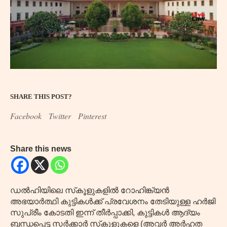
SHARE THIS POST?
Facebook
Twitter
Pinterest
Share this news
ഡൽഹിയിലെ സ്‌കൂളുകളിൽ റോഹിങ്ക്യൻ
അഭയാർത്ഥി കുട്ടികൾക്ക് പ്രവേശനം തേടിയുള്ള ഹർജി
സുപ്രീം കോടതി ഇന്ന് തീർപ്പാക്കി, കുട്ടികൾ ആദ്യം
ബന്ധപ്പെട്ട സർക്കാർ സ്‌കൂളുകളെ (അവർ അർഹത