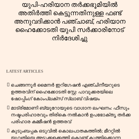
യുപി-ഹരിയാന തർക്കഭൂമിയിൽ
അതിർത്തി കെട്ടുന്നതിനുള്ള ഫണ്ട്
അനുവദിക്കാൻ പഞ്ചാബ്, ഹരിയാന
ഹൈക്കോടതി യുപി സർക്കാരിനോട്
നിർദേശിച്ചു
LATEST ARTICLES
ചെങ്ങന്നൂർ മൈനർ ഇറിഗേഷൻ എഞ്ചിനീയറുടെ
ഉത്തരവിന് ഹൈക്കോടതി സ്റ്റേ: പാവുക്കരയിലെ
ഷോപ്പിംഗ് കോംപ്ലക്സ് സ്ലാബ് വിഷയം
മാട്രിമോണി ബ്യൂറോയുടെ വാഗ്ദാന ലംഘനം: ഫീസും
നഷ്ടപരിഹാരവും തിരികെ നൽകാൻ ഉപഭോക്തൃ തർക്ക
പരിഹാര കമ്മീഷൻ ഉത്തരവ്
കുടുംബപ്പക ഒടുവിൽ കൊലപാതകത്തിൽ; മീററ്റിൽ
യുവതിയെ അടുക്കളക്കത്തി കൊണ്ട് കുത്തിക്കൊന്ന