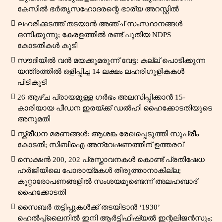
കേസിൽ ഭർതൃസഹോദരന്റെ ഭാര്യ അറസ്റ്റിൽ
ലഹരിക്കടത്ത് തടയാൻ അഞ്ച് സംസ്ഥാനങ്ങൾ
ഒന്നിക്കുന്നു; കേരളത്തിൽ രണ്ട് പുതിയ NDPS
കോടതികൾ കൂടി
സൗദിയിൽ വൻ മയക്കുമരുന്ന് വേട്ട: കല്ല് പൊടിക്കുന്ന
യന്ത്രത്തിൽ ഒളിപ്പിച്ച 14 ലക്ഷം ലഹരിഗുളികകൾ
പിടികൂടി
26 ആഴ്ച പ്രായമുള്ള ഗർഭം അലസിപ്പിക്കാൻ 15-
കാരിയായ പീഡന ഇരയ്ക്ക് ഡൽഹി ഹൈക്കോടതിയുടെ
അനുമതി
സ്ത്രീധന മരണങ്ങൾ: ആശങ്ക രേഖപ്പെടുത്തി സുപ്രീം
കോടതി; സിബിഐ അന്വേഷണത്തിന് ഉത്തരവ്
സെക്ഷൻ 200, 202 പ്രസ്താവനകൾ കൊണ്ട് പ്രതിഷേധ
ഹർജിയിലെ പോരായ്മകൾ തിരുത്താനാകില്ല;
കുറ്റാരോപണങ്ങളിൽ സംശയമുണ്ടെന്ന് അലഹബാദ്
ഹൈക്കോടതി
സൈബർ തട്ടിപ്പുകൾക്ക് തടയിടാൻ ‘1930’
ഹെൽപ്പ്‌ലൈനിൽ ഇനി ആർട്ടിഫിഷ്യൽ ഇന്റലിജൻസും;