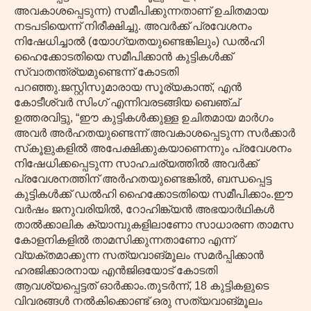
അവകാശപ്പെടുന്ന) സമീപിക്കുന്നതാണ് ഉചിതമായ
നടപടിയെന്ന് നിരീക്ഷിച്ചു. അവർക്ക് പ്രവേശനം
നിഷേധിച്ചാൽ (യോഗ്യതയുണ്ടെങ്കിലും) ഡൽഹി
ഹൈക്കോടതിയെ സമീപിക്കാൻ കുട്ടികൾക്ക്
സ്വാതന്ത്ര്യമുണ്ടെന്ന് കോടതി
പറഞ്ഞു.ജസ്റ്റിസുമാരായ സൂര്യകാന്ത്, എൻ
കോടീശ്വർ സിംഗ് എന്നിവരടങ്ങിയ ബെഞ്ച്
ഉത്തരവിട്ടു, “ഈ കുട്ടികൾക്കുള്ള ഉചിതമായ മാർഗം
അവർ അർഹതയുണ്ടെന്ന് അവകാശപ്പെടുന്ന സർക്കാർ
സ്‌കൂളുകളിൽ അപേക്ഷിക്കുകയാണെന്നും പ്രവേശനം
നിഷേധിക്കപ്പെടുന്ന സാഹചര്യത്തിൽ അവർക്ക്
പ്രവേശനത്തിന് അർഹതയുണ്ടെങ്കിൽ, ബന്ധപ്പെട്ട
കുട്ടികൾക്ക് ഡൽഹി ഹൈക്കോടതിയെ സമീപിക്കാം.ഈ
വർഷം ജനുവരിയിൽ, റോഹിങ്ക്യൻ അഭയാർഥികൾ
താൽക്കാലിക ക്യാമ്പുകളിലാണോ സാധാരണ താമസ
കോളനികളിൽ താമസിക്കുന്നതാണോ എന്ന്
വ്യക്തമാക്കുന്ന സത്യവാങ്മൂലം സമർപ്പിക്കാൻ
ഹരജിക്കാരനായ എൻജിഒയോട് കോടതി
ആവശ്യപ്പെട്ടത് ഓർക്കാം.തുടർന്ന്, 18 കുട്ടികളുടെ
വിവരങ്ങൾ നൽകിക്കൊണ്ട് ഒരു സത്യവാങ്മൂലം