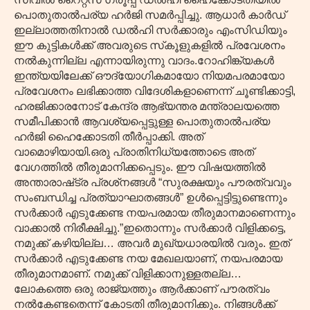
പൊതുതാൽപര്യ ഹർജി സമർപ്പിച്ചു. ആധാർ കാർഡ്
ഇല്ലാത്തതിനാൽ ഡൽഹി സർക്കാരും എംസിഡിയും
ഈ കുട്ടികൾക്ക് അവരുടെ സ്‌കൂളുകളിൽ പ്രവേശനം
നൽകുന്നില്ല എന്നായിരുന്നു വാദം.റോഹിങ്ക്യകൾ
ഇന്ത്യയിലേക്ക് ഔദ്യോഗികമായോ നിയമപരമായോ
പ്രവേശനം ലഭിക്കാത്ത വിദേശികളാണെന്ന് ചൂണ്ടിക്കാട്ടി,
ഹരജിക്കാരനോട് കേന്ദ്ര ആഭ്യന്തര മന്ത്രാലയത്തെ
സമീപിക്കാൻ ആവശ്യപ്പെട്ടുള്ള പൊതുതാൽപര്യ
ഹർജി ഹൈക്കോടതി തീർപ്പാക്കി. അത്
വാമൊഴിയായി.ഒരു പ്രാതിനിധ്യത്തോടെ അത്
വേഗത്തിൽ തീരുമാനിക്കപ്പെടും. ഈ വിഷയത്തിൽ
അന്താരാഷ്‌ട്ര പ്രശ്‌നങ്ങൾ “സുരക്ഷയും പൗരത്വവും
സംബന്ധിച്ച പ്രത്യാഘാതങ്ങൾ” ഉൾപ്പെട്ടിട്ടുണ്ടെന്നും
സർക്കാർ എടുക്കേണ്ട നയപരമായ തീരുമാനമാണെന്നും
വാക്കാൽ നിരീക്ഷിച്ചു.”ഇതൊന്നും സർക്കാർ വിളിക്കട്ടെ,
നമുക്ക് കഴിയില്ല… അവർ മുഖ്യധാരയിൽ വരും. ഇത്
സർക്കാർ എടുക്കേണ്ട നയ മേഖലയാണ്, നയപരമായ
തീരുമാനമാണ്. നമുക്ക് വിളിക്കാനുള്ളതല്ല…
ലോകത്തെ ഒരു രാജ്യത്തും ആർക്കാണ് പൗരത്വം
നൽകേണ്ടതെന്ന് കോടതി തീരുമാനിക്കും. നിങ്ങൾക്ക്