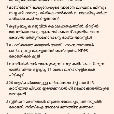
മാട്രിമോണി ബ്യൂറോയുടെ വാഗ്ദാന ലംഘനം: ഫീസും
നഷ്ടപരിഹാരവും തിരികെ നൽകാൻ ഉപഭോക്തൃ തർക്ക
പരിഹാര കമ്മീഷൻ ഉത്തരവ്
കുടുംബപ്പക ഒടുവിൽ കൊലപാതകത്തിൽ; മീററ്റിൽ
യുവതിയെ അടുക്കളക്കത്തി കൊണ്ട് കുത്തിക്കൊന്ന
കേസിൽ ഭർതൃസഹോദരന്റെ ഭാര്യ അറസ്റ്റിൽ
ലഹരിക്കടത്ത് തടയാൻ അഞ്ച് സംസ്ഥാനങ്ങൾ
ഒന്നിക്കുന്നു; കേരളത്തിൽ രണ്ട് പുതിയ NDPS
കോടതികൾ കൂടി
സൗദിയിൽ വൻ മയക്കുമരുന്ന് വേട്ട: കല്ല് പൊടിക്കുന്ന
യന്ത്രത്തിൽ ഒളിപ്പിച്ച 14 ലക്ഷം ലഹരിഗുളികകൾ
പിടികൂടി
26 ആഴ്ച പ്രായമുള്ള ഗർഭം അലസിപ്പിക്കാൻ 15-
കാരിയായ പീഡന ഇരയ്ക്ക് ഡൽഹി ഹൈക്കോടതിയുടെ
അനുമതി
സ്ത്രീധന മരണങ്ങൾ: ആശങ്ക രേഖപ്പെടുത്തി സുപ്രീം
കോടതി; സിബിഐ അന്വേഷണത്തിന് ഉത്തരവ്