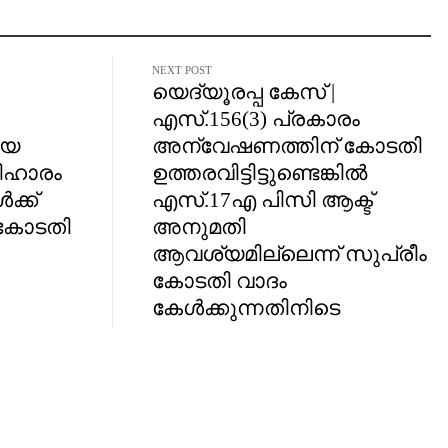
NEXT POST
യെദ്യൂരപ്പ കേസ് |
എസ്.156(3) പ്രകാരം
ിയ
അന്വേഷണത്തിന് കോടതി
രിഹാരം
ഉത്തരവിട്ടിട്ടുണ്ടെങ്കിൽ
്ക്
എസ്.17എ പിസി ആക്ട്
 കോടതി
അനുമതി
ആവശ്യമില്ലെന്ന് സുപ്രീം
കോടതി വാദം
കേൾക്കുന്നതിനിടെ