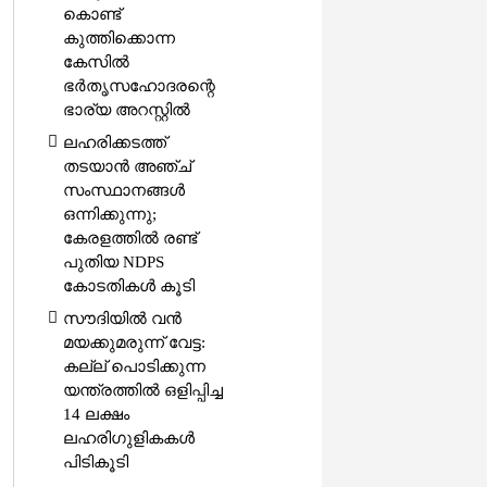
കൊണ്ട്
കുത്തിക്കൊന്ന
കേസിൽ
ഭർതൃസഹോദരന്റെ
ഭാര്യ അറസ്റ്റിൽ
ലഹരിക്കടത്ത്
തടയാൻ അഞ്ച്
സംസ്ഥാനങ്ങൾ
ഒന്നിക്കുന്നു;
കേരളത്തിൽ രണ്ട്
പുതിയ NDPS
കോടതികൾ കൂടി
സൗദിയിൽ വൻ
മയക്കുമരുന്ന് വേട്ട:
കല്ല് പൊടിക്കുന്ന
യന്ത്രത്തിൽ ഒളിപ്പിച്ച
14 ലക്ഷം
ലഹരിഗുളികകൾ
പിടികൂടി