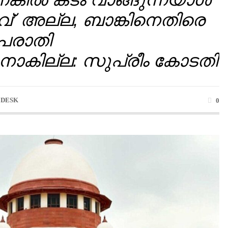
്’ അല്ല, ബാങ്കിനെതിരെ
പരാതി
നാകില്ല: സുപ്രീം കോടതി
 DESK
0