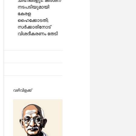
ചിഹ്നങ്ങളും: കർശന
നടപടിയുമായി
കേരള
ഹൈക്കോടതി;
സർക്കാരിനോട്
വിശദീകരണം തേടി
വഴിവിളക്ക്