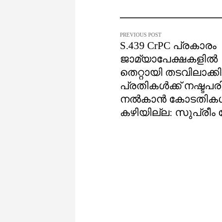
PREVIOUS POST
S.439 CrPC പ്രകാരം
ജാമ്യാപേക്ഷകളിൽ
തെറ്റായി തടവിലാക്ക
പ്രതികൾക്ക് നഷ്ടപ
നൽകാൻ കോടതികൾക
കഴിയില്ല: സുപ്രീം