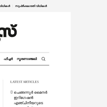
വിധികൾ
സുപ്രീംകോടതി വിധികൾ
ഫീച്ചർ
സ്മരണാഞ്ജലി
LATEST ARTICLES
ചെങ്ങന്നൂർ മൈനർ
ഇറിഗേഷൻ
എഞ്ചിനീയറുടെ