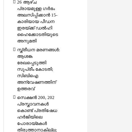
26 ആഴ്ച
പ്രായമുള്ള ഗർഭം
അലസിപ്പിക്കാൻ 15-
കാരിയായ പീഡന
ഇരയ്ക്ക് ഡൽഹി
ഹൈക്കോടതിയുടെ
അനുമതി
സ്ത്രീധന മരണങ്ങൾ:
ആശങ്ക
രേഖപ്പെടുത്തി
സുപ്രീം കോടതി;
സിബിഐ
അന്വേഷണത്തിന്
ഉത്തരവ്
സെക്ഷൻ 200, 202
പ്രസ്താവനകൾ
കൊണ്ട് പ്രതിഷേധ
ഹർജിയിലെ
പോരായ്മകൾ
തിരുത്താനാകില്ല;