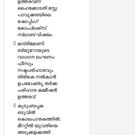
ഉത്തരവിന്
ഹൈക്കോടതി സ്റ്റേ:
പാവുക്കരയിലെ
ഷോപ്പിംഗ്
കോംപ്ലക്സ്
സ്ലാബ് വിഷയം
മാട്രിമോണി
ബ്യൂറോയുടെ
വാഗ്ദാന ലംഘനം:
ഫീസും
നഷ്ടപരിഹാരവും
തിരികെ നൽകാൻ
ഉപഭോക്തൃ തർക്ക
പരിഹാര കമ്മീഷൻ
ഉത്തരവ്
കുടുംബപ്പക
ഒടുവിൽ
കൊലപാതകത്തിൽ;
മീററ്റിൽ യുവതിയെ
അടുക്കളക്കത്തി