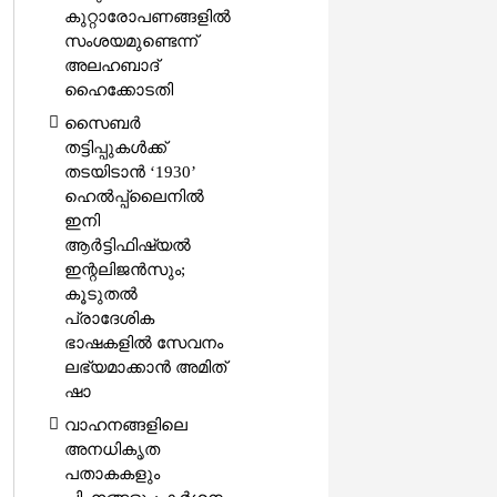
കുറ്റാരോപണങ്ങളിൽ
സംശയമുണ്ടെന്ന്
അലഹബാദ്
ഹൈക്കോടതി
സൈബർ
തട്ടിപ്പുകൾക്ക്
തടയിടാൻ ‘1930’
ഹെൽപ്പ്‌ലൈനിൽ
ഇനി
ആർട്ടിഫിഷ്യൽ
ഇന്റലിജൻസും;
കൂടുതൽ
പ്രാദേശിക
ഭാഷകളിൽ സേവനം
ലഭ്യമാക്കാൻ അമിത്
ഷാ
വാഹനങ്ങളിലെ
അനധികൃത
പതാകകളും