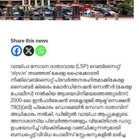
Share this news
വായ്പാ സേവന ദാതാവായ (LSP) വെബ്‌സൈറ്റ്
‘olyv.in’ തടഞ്ഞത് കേരള ഹൈക്കോടതി
നീക്കിവെബ്‌സൈറ്റ് പ്രവർത്തനരഹിതമാക്കികേരള
സൈബർ ക്രൈം കോർഡിനേഷൻ സെൻ്റർ (കേരള
പോലീസ്) നൽകിയ ആശയവിനിമയത്തെത്തുടർന്ന്,
2000-ലെ ഇൻഫർമേഷൻ ടെക്നോളജി ആക്ട് സെക്ഷൻ
79(3)(ബി) പ്രകാരം ഡൊമെയ്ൻ സേവന ദാതാവിന്
അധികാരം നൽകി. ഡിജിറ്റൽ വായ്പാ ആപ്പുകളുടെ
അനാശാസ്യ പ്രവർത്തനങ്ങളും വ്യക്തിഗത ഡാറ്റ
ഉപയോഗിച്ച് വ്യക്തികളെ വഞ്ചിക്കുന്നതുമായി
ബന്ധപ്പെട്ട് വിവിധ പോലീസ് സ്റ്റേഷനുകളിൽ ലഭിച്ച