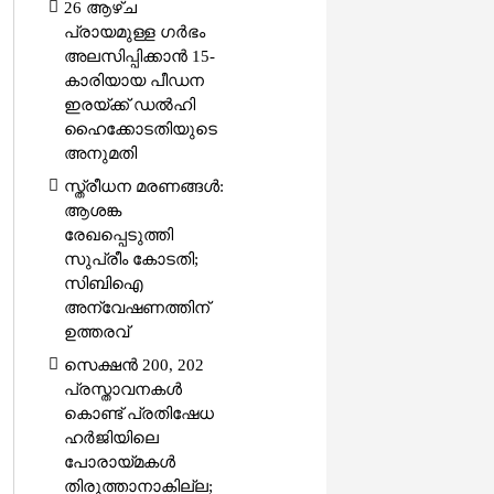
26 ആഴ്ച
പ്രായമുള്ള ഗർഭം
അലസിപ്പിക്കാൻ 15-
കാരിയായ പീഡന
ഇരയ്ക്ക് ഡൽഹി
ഹൈക്കോടതിയുടെ
അനുമതി
സ്ത്രീധന മരണങ്ങൾ:
ആശങ്ക
രേഖപ്പെടുത്തി
സുപ്രീം കോടതി;
സിബിഐ
അന്വേഷണത്തിന്
ഉത്തരവ്
സെക്ഷൻ 200, 202
പ്രസ്താവനകൾ
കൊണ്ട് പ്രതിഷേധ
ഹർജിയിലെ
പോരായ്മകൾ
തിരുത്താനാകില്ല;