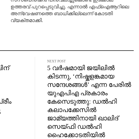
ഉത്തരവ് പുറപ്പെടുവിച്ചു. എന്നാൽ എഫ്ഐആറിലെ
അന്വേഷണത്തെ ബാധിക്കില്ലെന്ന് കോടതി
വ്യക്തമാക്കി.
NEXT POST
ിന്
5 വർഷമായി ജയിലിൽ
കിടന്നു, ‘നിഷ്കളങ്കമായ
സന്ദേശങ്ങൾ’ എന്ന പേരിൽ
യുഎപിഎ പ്രകാരം
രീം
കേസെടുത്തു: ഡൽഹി
ു
കലാപക്കേസിൽ
ജാമ്യത്തിനായി ഖാലിദ്
സെയ്ഫി ഡൽഹി
ഹൈക്കോടതിയിൽ