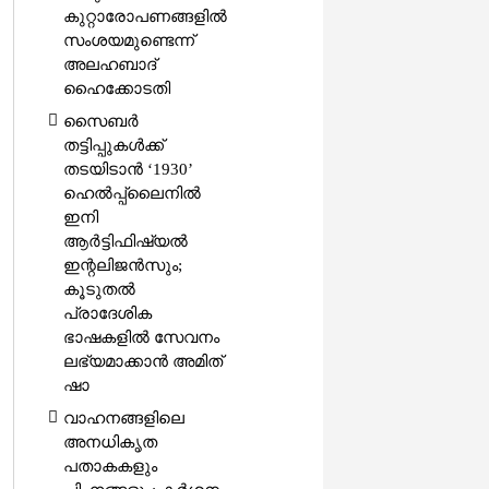
കുറ്റാരോപണങ്ങളിൽ
സംശയമുണ്ടെന്ന്
അലഹബാദ്
ഹൈക്കോടതി
സൈബർ
തട്ടിപ്പുകൾക്ക്
തടയിടാൻ ‘1930’
ഹെൽപ്പ്‌ലൈനിൽ
ഇനി
ആർട്ടിഫിഷ്യൽ
ഇന്റലിജൻസും;
കൂടുതൽ
പ്രാദേശിക
ഭാഷകളിൽ സേവനം
ലഭ്യമാക്കാൻ അമിത്
ഷാ
വാഹനങ്ങളിലെ
അനധികൃത
പതാകകളും