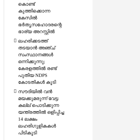
കൊണ്ട്
കുത്തിക്കൊന്ന
കേസിൽ
ഭർതൃസഹോദരന്റെ
ഭാര്യ അറസ്റ്റിൽ
ലഹരിക്കടത്ത്
തടയാൻ അഞ്ച്
സംസ്ഥാനങ്ങൾ
ഒന്നിക്കുന്നു;
കേരളത്തിൽ രണ്ട്
പുതിയ NDPS
കോടതികൾ കൂടി
സൗദിയിൽ വൻ
മയക്കുമരുന്ന് വേട്ട:
കല്ല് പൊടിക്കുന്ന
യന്ത്രത്തിൽ ഒളിപ്പിച്ച
14 ലക്ഷം
ലഹരിഗുളികകൾ
പിടികൂടി