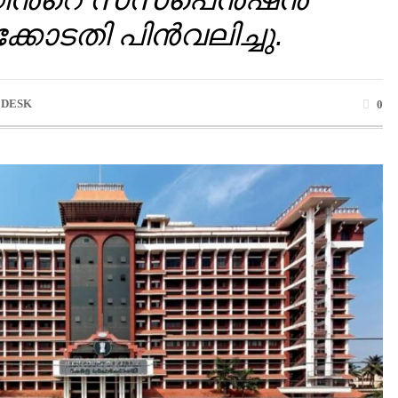
ോടതി പിൻവലിച്ചു.
 DESK
0