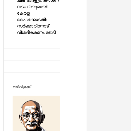
ചിഹ്നങ്ങളും: കർശന
നടപടിയുമായി
കേരള
ഹൈക്കോടതി;
സർക്കാരിനോട്
വിശദീകരണം തേടി
വഴിവിളക്ക്