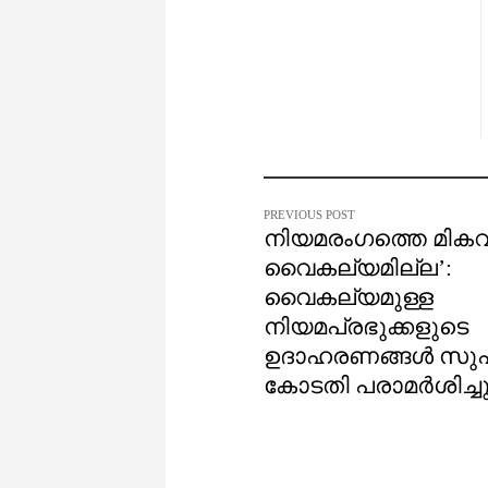
PREVIOUS POST
നിയമരംഗത്തെ മികവ
വൈകല്യമില്ല’:
വൈകല്യമുള്ള
നിയമപ്രഭുക്കളുടെ
ഉദാഹരണങ്ങൾ സുപ്
കോടതി പരാമർശിച്ച