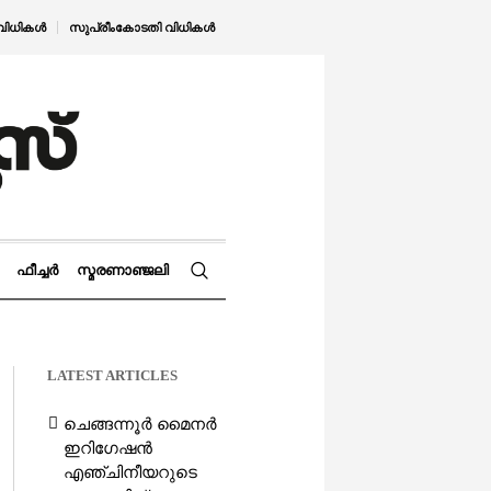
വിധികൾ
സുപ്രീംകോടതി വിധികൾ
ഫീച്ചർ
സ്മരണാഞ്ജലി
LATEST ARTICLES
ചെങ്ങന്നൂർ മൈനർ
ഇറിഗേഷൻ
എഞ്ചിനീയറുടെ