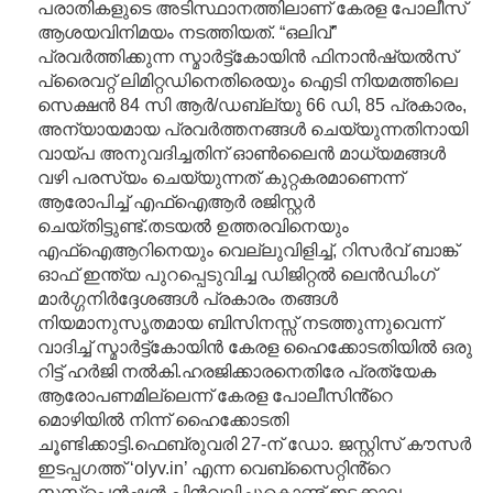
പരാതികളുടെ അടിസ്ഥാനത്തിലാണ് കേരള പോലീസ്
ആശയവിനിമയം നടത്തിയത്. “ഒലിവ്”
പ്രവർത്തിക്കുന്ന സ്മാർട്ട്‌കോയിൻ ഫിനാൻഷ്യൽസ്
പ്രൈവറ്റ് ലിമിറ്റഡിനെതിരെയും ഐടി നിയമത്തിലെ
സെക്ഷൻ 84 സി ആർ/ഡബ്ല്യു 66 ഡി, 85 പ്രകാരം,
അന്യായമായ പ്രവർത്തനങ്ങൾ ചെയ്യുന്നതിനായി
വായ്പ അനുവദിച്ചതിന് ഓൺലൈൻ മാധ്യമങ്ങൾ
വഴി പരസ്യം ചെയ്യുന്നത് കുറ്റകരമാണെന്ന്
ആരോപിച്ച് എഫ്ഐആർ രജിസ്റ്റർ
ചെയ്തിട്ടുണ്ട്.തടയൽ ഉത്തരവിനെയും
എഫ്ഐആറിനെയും വെല്ലുവിളിച്ച്, റിസർവ് ബാങ്ക്
ഓഫ് ഇന്ത്യ പുറപ്പെടുവിച്ച ഡിജിറ്റൽ ലെൻഡിംഗ്
മാർഗ്ഗനിർദ്ദേശങ്ങൾ പ്രകാരം തങ്ങൾ
നിയമാനുസൃതമായ ബിസിനസ്സ് നടത്തുന്നുവെന്ന്
വാദിച്ച് സ്മാർട്ട്‌കോയിൻ കേരള ഹൈക്കോടതിയിൽ ഒരു
റിട്ട് ഹർജി നൽകി.ഹരജിക്കാരനെതിരേ പ്രത്യേക
ആരോപണമില്ലെന്ന് കേരള പോലീസിൻ്റെ
മൊഴിയിൽ നിന്ന് ഹൈക്കോടതി
ചൂണ്ടിക്കാട്ടി.ഫെബ്രുവരി 27-ന് ഡോ. ജസ്റ്റിസ് കൗസർ
ഇടപ്പഗത്ത് ‘olyv.in’ എന്ന വെബ്‌സൈറ്റിൻ്റെ
സസ്‌പെൻഷൻ പിൻവലിച്ചുകൊണ്ട് ഇടക്കാല