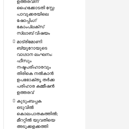
ഉത്തരവിന്
ഹൈക്കോടതി സ്റ്റേ:
പാവുക്കരയിലെ
ഷോപ്പിംഗ്
കോംപ്ലക്സ്
സ്ലാബ് വിഷയം
മാട്രിമോണി
ബ്യൂറോയുടെ
വാഗ്ദാന ലംഘനം:
ഫീസും
നഷ്ടപരിഹാരവും
തിരികെ നൽകാൻ
ഉപഭോക്തൃ തർക്ക
പരിഹാര കമ്മീഷൻ
ഉത്തരവ്
കുടുംബപ്പക
ഒടുവിൽ
കൊലപാതകത്തിൽ;
മീററ്റിൽ യുവതിയെ
അടുക്കളക്കത്തി