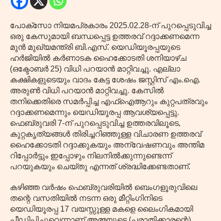
പോക്‌സോ നിയമപ്രകാരം 2025.02.28-ന് പുറപ്പെടുവിച്ച
ഒരു കേസുമായി ബന്ധപ്പെട്ട ഉത്തരവ് റദ്ദാക്കണമെന്ന
മുൻ മുഖ്യമന്ത്രി ബി.എസ്. യെഡിയൂരപ്പയുടെ
ഹർജിയിൽ കർണാടക ഹൈക്കോടതി ശനിയാഴ്ച
(ഒക്ടോബർ 25) വിധി പറയാൻ മാറ്റിവച്ചു. എല്ലാ
കക്ഷികളുടെയും വാദം കേട്ട ശേഷം ജസ്റ്റിസ് എം.ഐ.
അരുൺ വിധി പറയാൻ മാറ്റിവച്ചു. കേസിൽ
തനിക്കെതിരെ സമർപ്പിച്ച എഫ്‌ഐആറും കുറ്റപത്രവും
റദ്ദാക്കണമെന്നും യെഡിയൂരപ്പ ആവശ്യപ്പെട്ടു.
ഫെബ്രുവരി 7-ന് പുറപ്പെടുവിച്ച ഉത്തരവിലൂടെ,
കുറ്റകൃത്യങ്ങൾ തിരിച്ചറിഞ്ഞുള്ള വിചാരണ ഉത്തരവ്
ഹൈക്കോടതി റദ്ദാക്കുകയും അന്വേഷണവും അന്തിമ
റിപ്പോർട്ടും ഇപ്പോഴും നിലനിൽക്കുന്നുണ്ടെന്ന്
പറയുകയും ചെയ്‌തു എന്നത് ശ്രദ്ധിക്കേണ്ടതാണ്.
കഴിഞ്ഞ വർഷം ഫെബ്രുവരിയിൽ ബെംഗളൂരുവിലെ
തന്റെ വസതിയിൽ നടന്ന ഒരു മീറ്റിംഗിനിടെ
യെഡിയൂരപ്പ 17 വയസ്സുള്ള മകളെ ലൈംഗികമായി
പീഡിപ്പിച്ചുവെന്നാണ് അമ്മയുടെ (പരാതിക്കാരന്റെ)