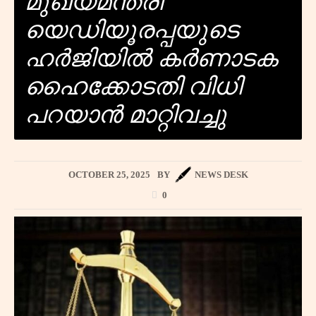
മുഖ്യമന്ത്രി
യെഡിയൂരപ്പയുടെ
ഹർജിയിൽ കർണാടക
ഹൈക്കോടതി വിധി
പറയാൻ മാറ്റിവച്ചു
OCTOBER 25, 2025
BY
NEWS DESK
0