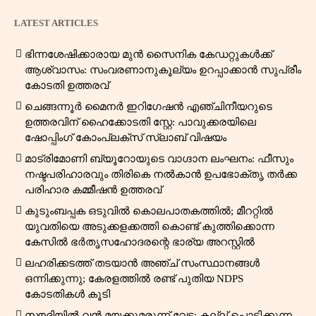
LATEST ARTICLES
ഭിന്നശേഷിക്കാരായ മുൻ സൈനിക കേഡറ്റുകൾക്ക്
ആശ്വാസം: സംവരണാനുകൂല്യം ഉറപ്പാക്കാൻ സുപ്രീം
കോടതി ഉത്തരവ്
ചെങ്ങന്നൂർ മൈനർ ഇറിഗേഷൻ എഞ്ചിനീയറുടെ
ഉത്തരവിന് ഹൈക്കോടതി സ്റ്റേ: പാവുക്കരയിലെ
ഷോപ്പിംഗ് കോംപ്ലക്സ് സ്ലാബ് വിഷയം
മാട്രിമോണി ബ്യൂറോയുടെ വാഗ്ദാന ലംഘനം: ഫീസും
നഷ്ടപരിഹാരവും തിരികെ നൽകാൻ ഉപഭോക്തൃ തർക്ക
പരിഹാര കമ്മീഷൻ ഉത്തരവ്
കുടുംബപ്പക ഒടുവിൽ കൊലപാതകത്തിൽ; മീററ്റിൽ
യുവതിയെ അടുക്കളക്കത്തി കൊണ്ട് കുത്തിക്കൊന്ന
കേസിൽ ഭർതൃസഹോദരന്റെ ഭാര്യ അറസ്റ്റിൽ
ലഹരിക്കടത്ത് തടയാൻ അഞ്ച് സംസ്ഥാനങ്ങൾ
ഒന്നിക്കുന്നു; കേരളത്തിൽ രണ്ട് പുതിയ NDPS
കോടതികൾ കൂടി
സൗദിയിൽ വൻ മയക്കുമരുന്ന് വേട്ട: കല്ല് പൊടിക്കുന്ന