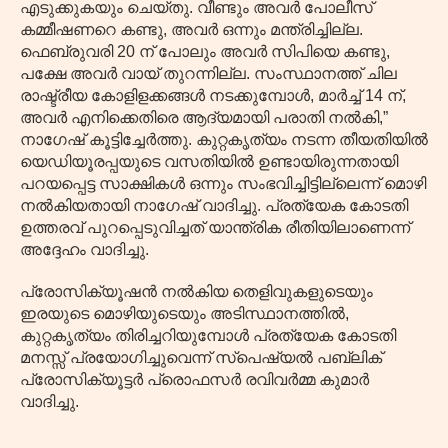
എടുക്കുകയും ചെയ്തു. വീണ്ടും അവർ പോലീസ്
കമ്മീഷണറെ കണ്ടു, അവർ ഒന്നും മന്ത്രിച്ചില്ല.
ഫെബ്രുവരി 20 ന് പോലും അവർ സിപിയെ കണ്ടു,
പക്ഷേ അവർ വായ് തുറന്നില്ല. സംസ്ഥാനത്ത് ചില
രാഷ്ട്രീയ കോളിളക്കങ്ങൾ നടക്കുമ്പോൾ, മാർച്ച് 14 ന്,
അവർ എനിക്കെതിരെ ആദ്യമായി പരാതി നൽകി,”
നാഗേഷ് കൂട്ടിച്ചേർത്തു. കുറ്റകൃത്യം നടന്ന തീയതിയിൽ
യെഡിയൂരപ്പയുടെ വസതിയിൽ ഉണ്ടായിരുന്നതായി
പറയപ്പെട്ട സാക്ഷികൾ ഒന്നും സംഭവിച്ചിട്ടില്ലെന്ന് മൊഴി
നൽകിയതായി നാഗേഷ് വാദിച്ചു. പ്രത്യേക കോടതി
ഉത്തരവ് പുറപ്പെടുവിച്ചത് യാന്ത്രിക രീതിയിലാണെന്ന്
അദ്ദേഹം വാദിച്ചു.
പ്രോസിക്യൂഷൻ നൽകിയ തെളിവുകളുടെയും
ഇരയുടെ മൊഴിയുടെയും അടിസ്ഥാനത്തിൽ,
കുറ്റകൃത്യം തിരിച്ചറിയുമ്പോൾ പ്രത്യേക കോടതി
മനസ്സ് പ്രയോഗിച്ചുവെന്ന് സ്പെഷ്യൽ പബ്ലിക്
പ്രോസിക്യൂട്ടർ പ്രൊഫസർ രവിവർമ്മ കുമാർ
വാദിച്ചു.