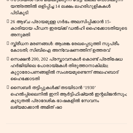
യന്ത്രത്തിൽ ഒളിപ്പിച്ച 14 ലക്ഷം ലഹരിഗുളികകൾ
പിടികൂടി
26 ആഴ്ച പ്രായമുള്ള ഗർഭം അലസിപ്പിക്കാൻ 15-
കാരിയായ പീഡന ഇരയ്ക്ക് ഡൽഹി ഹൈക്കോടതിയുടെ
അനുമതി
സ്ത്രീധന മരണങ്ങൾ: ആശങ്ക രേഖപ്പെടുത്തി സുപ്രീം
കോടതി; സിബിഐ അന്വേഷണത്തിന് ഉത്തരവ്
സെക്ഷൻ 200, 202 പ്രസ്താവനകൾ കൊണ്ട് പ്രതിഷേധ
ഹർജിയിലെ പോരായ്മകൾ തിരുത്താനാകില്ല;
കുറ്റാരോപണങ്ങളിൽ സംശയമുണ്ടെന്ന് അലഹബാദ്
ഹൈക്കോടതി
സൈബർ തട്ടിപ്പുകൾക്ക് തടയിടാൻ ‘1930’
ഹെൽപ്പ്‌ലൈനിൽ ഇനി ആർട്ടിഫിഷ്യൽ ഇന്റലിജൻസും;
കൂടുതൽ പ്രാദേശിക ഭാഷകളിൽ സേവനം
ലഭ്യമാക്കാൻ അമിത് ഷാ