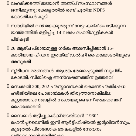
ലഹരിക്കടത്ത് തടയാൻ അഞ്ച് സംസ്ഥാനങ്ങൾ
ഒന്നിക്കുന്നു; കേരളത്തിൽ രണ്ട് പുതിയ NDPS
കോടതികൾ കൂടി
സൗദിയിൽ വൻ മയക്കുമരുന്ന് വേട്ട: കല്ല് പൊടിക്കുന്ന
യന്ത്രത്തിൽ ഒളിപ്പിച്ച 14 ലക്ഷം ലഹരിഗുളികകൾ
പിടികൂടി
26 ആഴ്ച പ്രായമുള്ള ഗർഭം അലസിപ്പിക്കാൻ 15-
കാരിയായ പീഡന ഇരയ്ക്ക് ഡൽഹി ഹൈക്കോടതിയുടെ
അനുമതി
സ്ത്രീധന മരണങ്ങൾ: ആശങ്ക രേഖപ്പെടുത്തി സുപ്രീം
കോടതി; സിബിഐ അന്വേഷണത്തിന് ഉത്തരവ്
സെക്ഷൻ 200, 202 പ്രസ്താവനകൾ കൊണ്ട് പ്രതിഷേധ
ഹർജിയിലെ പോരായ്മകൾ തിരുത്താനാകില്ല;
കുറ്റാരോപണങ്ങളിൽ സംശയമുണ്ടെന്ന് അലഹബാദ്
ഹൈക്കോടതി
സൈബർ തട്ടിപ്പുകൾക്ക് തടയിടാൻ ‘1930’
ഹെൽപ്പ്‌ലൈനിൽ ഇനി ആർട്ടിഫിഷ്യൽ ഇന്റലിജൻസും;
കൂടുതൽ പ്രാദേശിക ഭാഷകളിൽ സേവനം
ലഭ്യമാക്കാൻ അമിത് ഷാ