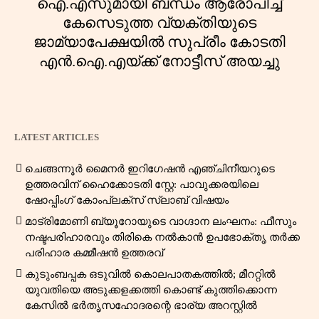
ഐ.എസുമായി ബന്ധം ആരോപിച്ച്
കേസെടുത്ത വ്യക്തിയുടെ
ജാമ്യാപേക്ഷയിൽ സുപ്രീം കോടതി
എൻ.ഐ.എയ്ക്ക് നോട്ടീസ് അയച്ചു
LATEST ARTICLES
ചെങ്ങന്നൂർ മൈനർ ഇറിഗേഷൻ എഞ്ചിനീയറുടെ
ഉത്തരവിന് ഹൈക്കോടതി സ്റ്റേ: പാവുക്കരയിലെ
ഷോപ്പിംഗ് കോംപ്ലക്സ് സ്ലാബ് വിഷയം
മാട്രിമോണി ബ്യൂറോയുടെ വാഗ്ദാന ലംഘനം: ഫീസും
നഷ്ടപരിഹാരവും തിരികെ നൽകാൻ ഉപഭോക്തൃ തർക്ക
പരിഹാര കമ്മീഷൻ ഉത്തരവ്
കുടുംബപ്പക ഒടുവിൽ കൊലപാതകത്തിൽ; മീററ്റിൽ
യുവതിയെ അടുക്കളക്കത്തി കൊണ്ട് കുത്തിക്കൊന്ന
കേസിൽ ഭർതൃസഹോദരന്റെ ഭാര്യ അറസ്റ്റിൽ