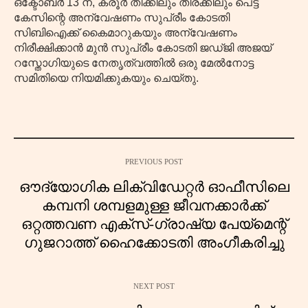
ഒക്ടോബർ 13 ന്, കരൂർ തിക്കിലും തിരക്കിലും പെട്ട
കേസിന്റെ അന്വേഷണം സുപ്രീം കോടതി
സിബിഐക്ക് കൈമാറുകയും അന്വേഷണം
നിരീക്ഷിക്കാൻ മുൻ സുപ്രീം കോടതി ജഡ്ജി അജയ്
റസ്തോഗിയുടെ നേതൃത്വത്തിൽ ഒരു മേൽനോട്ട
സമിതിയെ നിയമിക്കുകയും ചെയ്തു.
PREVIOUS POST
ഔദ്യോഗിക ലിക്വിഡേറ്റർ ഓഫീസിലെ
കമ്പനി ശമ്പളമുള്ള ജീവനക്കാർക്ക്
ഒറ്റത്തവണ എക്സ്-ഗ്രാഷ്യ പേയ്‌മെന്റ്
ഗുജറാത്ത് ഹൈക്കോടതി അംഗീകരിച്ചു
NEXT POST