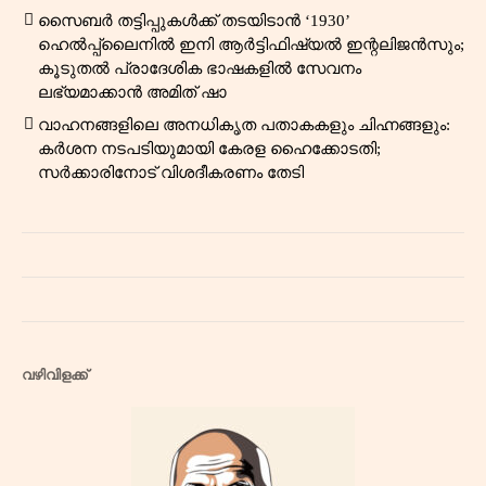
സൈബർ തട്ടിപ്പുകൾക്ക് തടയിടാൻ ‘1930’
ഹെൽപ്പ്‌ലൈനിൽ ഇനി ആർട്ടിഫിഷ്യൽ ഇന്റലിജൻസും;
കൂടുതൽ പ്രാദേശിക ഭാഷകളിൽ സേവനം
ലഭ്യമാക്കാൻ അമിത് ഷാ
വാഹനങ്ങളിലെ അനധികൃത പതാകകളും ചിഹ്നങ്ങളും:
കർശന നടപടിയുമായി കേരള ഹൈക്കോടതി;
സർക്കാരിനോട് വിശദീകരണം തേടി
വഴിവിളക്ക്