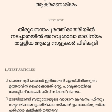
ആക്രമണശ്രമം
NEXT POST
തിരുവനന്തപുരത്ത് രാത്രിയിൽ
നടപ്പാതയിൽ അറവുശാലാ മാലിന്യം
തളളിയ ആളെ നാട്ടുകാർ പിടികൂടി
LATEST ARTICLES
ചെങ്ങന്നൂർ മൈനർ ഇറിഗേഷൻ എഞ്ചിനീയറുടെ
ഉത്തരവിന് ഹൈക്കോടതി സ്റ്റേ: പാവുക്കരയിലെ
ഷോപ്പിംഗ് കോംപ്ലക്സ് സ്ലാബ് വിഷയം
മാട്രിമോണി ബ്യൂറോയുടെ വാഗ്ദാന ലംഘനം: ഫീസും
നഷ്ടപരിഹാരവും തിരികെ നൽകാൻ ഉപഭോക്തൃ തർക്ക
പരിഹാര കമ്മീഷൻ ഉത്തരവ്