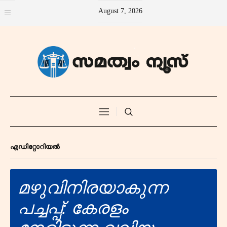
August 7, 2026
എഡിറ്റോറിയൽ
മഴുവിനിരയാകുന്ന
പച്ചപ്പ്: കേരളം