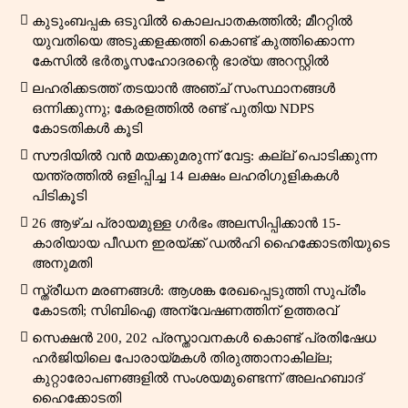
കുടുംബപ്പക ഒടുവിൽ കൊലപാതകത്തിൽ; മീററ്റിൽ
യുവതിയെ അടുക്കളക്കത്തി കൊണ്ട് കുത്തിക്കൊന്ന
കേസിൽ ഭർതൃസഹോദരന്റെ ഭാര്യ അറസ്റ്റിൽ
ലഹരിക്കടത്ത് തടയാൻ അഞ്ച് സംസ്ഥാനങ്ങൾ
ഒന്നിക്കുന്നു; കേരളത്തിൽ രണ്ട് പുതിയ NDPS
കോടതികൾ കൂടി
സൗദിയിൽ വൻ മയക്കുമരുന്ന് വേട്ട: കല്ല് പൊടിക്കുന്ന
യന്ത്രത്തിൽ ഒളിപ്പിച്ച 14 ലക്ഷം ലഹരിഗുളികകൾ
പിടികൂടി
26 ആഴ്ച പ്രായമുള്ള ഗർഭം അലസിപ്പിക്കാൻ 15-
കാരിയായ പീഡന ഇരയ്ക്ക് ഡൽഹി ഹൈക്കോടതിയുടെ
അനുമതി
സ്ത്രീധന മരണങ്ങൾ: ആശങ്ക രേഖപ്പെടുത്തി സുപ്രീം
കോടതി; സിബിഐ അന്വേഷണത്തിന് ഉത്തരവ്
സെക്ഷൻ 200, 202 പ്രസ്താവനകൾ കൊണ്ട് പ്രതിഷേധ
ഹർജിയിലെ പോരായ്മകൾ തിരുത്താനാകില്ല;
കുറ്റാരോപണങ്ങളിൽ സംശയമുണ്ടെന്ന് അലഹബാദ്
ഹൈക്കോടതി