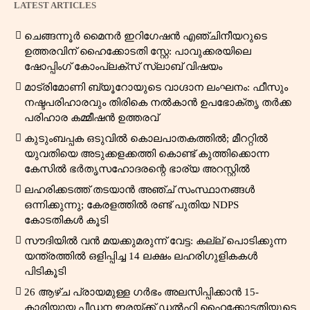
LATEST ARTICLES
ചെങ്ങന്നൂർ മൈനർ ഇറിഗേഷൻ എഞ്ചിനീയറുടെ
ഉത്തരവിന് ഹൈക്കോടതി സ്റ്റേ: പാവുക്കരയിലെ
ഷോപ്പിംഗ് കോംപ്ലക്സ് സ്ലാബ് വിഷയം
മാട്രിമോണി ബ്യൂറോയുടെ വാഗ്ദാന ലംഘനം: ഫീസും
നഷ്ടപരിഹാരവും തിരികെ നൽകാൻ ഉപഭോക്തൃ തർക്ക
പരിഹാര കമ്മീഷൻ ഉത്തരവ്
കുടുംബപ്പക ഒടുവിൽ കൊലപാതകത്തിൽ; മീററ്റിൽ
യുവതിയെ അടുക്കളക്കത്തി കൊണ്ട് കുത്തിക്കൊന്ന
കേസിൽ ഭർതൃസഹോദരന്റെ ഭാര്യ അറസ്റ്റിൽ
ലഹരിക്കടത്ത് തടയാൻ അഞ്ച് സംസ്ഥാനങ്ങൾ
ഒന്നിക്കുന്നു; കേരളത്തിൽ രണ്ട് പുതിയ NDPS
കോടതികൾ കൂടി
സൗദിയിൽ വൻ മയക്കുമരുന്ന് വേട്ട: കല്ല് പൊടിക്കുന്ന
യന്ത്രത്തിൽ ഒളിപ്പിച്ച 14 ലക്ഷം ലഹരിഗുളികകൾ
പിടികൂടി
26 ആഴ്ച പ്രായമുള്ള ഗർഭം അലസിപ്പിക്കാൻ 15-
കാരിയായ പീഡന ഇരയ്ക്ക് ഡൽഹി ഹൈക്കോടതിയുടെ