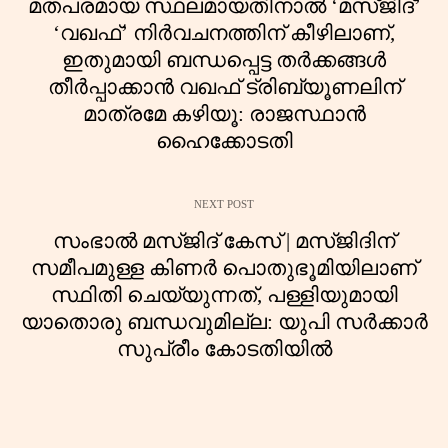
മതപരമായ സ്ഥലമായതിനാൽ ‘മസ്ജിദ്’
‘വഖഫ്’ നിർവചനത്തിന് കീഴിലാണ്,
ഇതുമായി ബന്ധപ്പെട്ട തർക്കങ്ങൾ
തീർപ്പാക്കാൻ വഖഫ് ട്രിബ്യൂണലിന്
മാത്രമേ കഴിയൂ: രാജസ്ഥാൻ
ഹൈക്കോടതി
NEXT POST
സംഭാൽ മസ്ജിദ് കേസ് | മസ്ജിദിന്
സമീപമുള്ള കിണർ പൊതുഭൂമിയിലാണ്
സ്ഥിതി ചെയ്യുന്നത്, പള്ളിയുമായി
യാതൊരു ബന്ധവുമില്ല: യുപി സർക്കാർ
സുപ്രീം കോടതിയിൽ