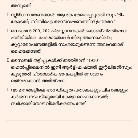
അനുമതി
സ്ത്രീധന മരണങ്ങൾ: ആശങ്ക രേഖപ്പെടുത്തി സുപ്രീം
കോടതി; സിബിഐ അന്വേഷണത്തിന് ഉത്തരവ്
സെക്ഷൻ 200, 202 പ്രസ്താവനകൾ കൊണ്ട് പ്രതിഷേധ
ഹർജിയിലെ പോരായ്മകൾ തിരുത്താനാകില്ല;
കുറ്റാരോപണങ്ങളിൽ സംശയമുണ്ടെന്ന് അലഹബാദ്
ഹൈക്കോടതി
സൈബർ തട്ടിപ്പുകൾക്ക് തടയിടാൻ ‘1930’
ഹെൽപ്പ്‌ലൈനിൽ ഇനി ആർട്ടിഫിഷ്യൽ ഇന്റലിജൻസും;
കൂടുതൽ പ്രാദേശിക ഭാഷകളിൽ സേവനം
ലഭ്യമാക്കാൻ അമിത് ഷാ
വാഹനങ്ങളിലെ അനധികൃത പതാകകളും ചിഹ്നങ്ങളും:
കർശന നടപടിയുമായി കേരള ഹൈക്കോടതി;
സർക്കാരിനോട് വിശദീകരണം തേടി