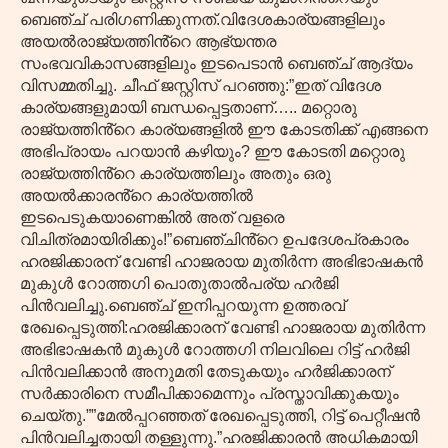
ബെഞ്ച് പരിഗണിക്കുന്നത്.വിദേശകാര്യങ്ങളിലും
അയൽരാജ്യത്തിൻ്റെ ആഭ്യന്തര
സംഭവവികാസങ്ങളിലും ഇടപെടാൻ ബെഞ്ച് ആദ്യം
വിസമ്മതിച്ചു. ചീഫ് ജസ്റ്റിസ് പറഞ്ഞു:”ഇത് വിദേശ
കാര്യങ്ങളുമായി ബന്ധപ്പെട്ടതാണ്….. മറ്റൊരു
രാജ്യത്തിൻ്റെ കാര്യങ്ങളിൽ ഈ കോടതിക്ക് എങ്ങനെ
അഭിപ്രായം പറയാൻ കഴിയും? ഈ കോടതി മറ്റൊരു
രാജ്യത്തിൻ്റെ കാര്യത്തിലും അതും ഒരു
അയൽക്കാരൻ്റെ കാര്യത്തിൽ
ഇടപെടുകയാണെങ്കിൽ അത് വളരെ
വിചിത്രമായിരിക്കും!”ബെഞ്ചിൻ്റെ ഉപദേശപ്രകാരം
ഹരജിക്കാരന് വേണ്ടി ഹാജരായ മുതിർന്ന അഭിഭാഷകൻ
മുകുൾ റോത്തഗി പൊതുതാൽപര്യ ഹർജി
പിൻവലിച്ചു.ബെഞ്ച് ഇനിപ്പറയുന്ന ഉത്തരവ്
രേഖപ്പെടുത്തി:ഹരജിക്കാരന് വേണ്ടി ഹാജരായ മുതിർന്ന
അഭിഭാഷകൻ മുകുൾ റോത്തഗി നിലവിലെ റിട്ട് ഹർജി
പിൻവലിക്കാൻ അനുമതി തേടുകയും ഹർജിക്കാരന്
സർക്കാരിനെ സമീപിക്കാമെന്നും പ്രസ്താവിക്കുകയും
ചെയ്തു.””മേൽപ്പറഞ്ഞത് രേഖപ്പെടുത്തി, റിട്ട് പെറ്റീഷൻ
പിൻവലിച്ചതായി തള്ളുന്നു.”ഹരജിക്കാരൻ അധികമായി