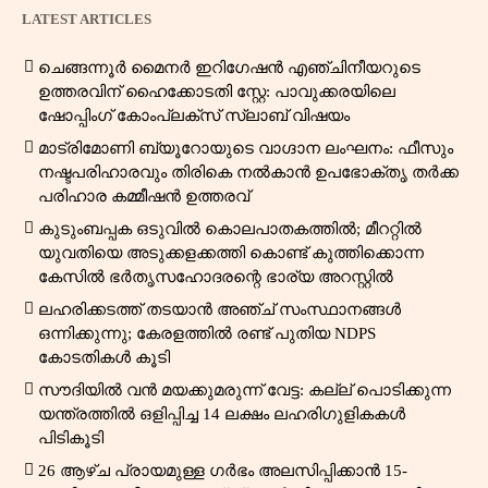
LATEST ARTICLES
ചെങ്ങന്നൂർ മൈനർ ഇറിഗേഷൻ എഞ്ചിനീയറുടെ
ഉത്തരവിന് ഹൈക്കോടതി സ്റ്റേ: പാവുക്കരയിലെ
ഷോപ്പിംഗ് കോംപ്ലക്സ് സ്ലാബ് വിഷയം
മാട്രിമോണി ബ്യൂറോയുടെ വാഗ്ദാന ലംഘനം: ഫീസും
നഷ്ടപരിഹാരവും തിരികെ നൽകാൻ ഉപഭോക്തൃ തർക്ക
പരിഹാര കമ്മീഷൻ ഉത്തരവ്
കുടുംബപ്പക ഒടുവിൽ കൊലപാതകത്തിൽ; മീററ്റിൽ
യുവതിയെ അടുക്കളക്കത്തി കൊണ്ട് കുത്തിക്കൊന്ന
കേസിൽ ഭർതൃസഹോദരന്റെ ഭാര്യ അറസ്റ്റിൽ
ലഹരിക്കടത്ത് തടയാൻ അഞ്ച് സംസ്ഥാനങ്ങൾ
ഒന്നിക്കുന്നു; കേരളത്തിൽ രണ്ട് പുതിയ NDPS
കോടതികൾ കൂടി
സൗദിയിൽ വൻ മയക്കുമരുന്ന് വേട്ട: കല്ല് പൊടിക്കുന്ന
യന്ത്രത്തിൽ ഒളിപ്പിച്ച 14 ലക്ഷം ലഹരിഗുളികകൾ
പിടികൂടി
26 ആഴ്ച പ്രായമുള്ള ഗർഭം അലസിപ്പിക്കാൻ 15-