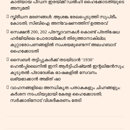
കാരിയായ പീഡന ഇരയ്ക്ക് ഡൽഹി ഹൈക്കോടതിയുടെ
അനുമതി
സ്ത്രീധന മരണങ്ങൾ: ആശങ്ക രേഖപ്പെടുത്തി സുപ്രീം
കോടതി; സിബിഐ അന്വേഷണത്തിന് ഉത്തരവ്
സെക്ഷൻ 200, 202 പ്രസ്താവനകൾ കൊണ്ട് പ്രതിഷേധ
ഹർജിയിലെ പോരായ്മകൾ തിരുത്താനാകില്ല;
കുറ്റാരോപണങ്ങളിൽ സംശയമുണ്ടെന്ന് അലഹബാദ്
ഹൈക്കോടതി
സൈബർ തട്ടിപ്പുകൾക്ക് തടയിടാൻ ‘1930’
ഹെൽപ്പ്‌ലൈനിൽ ഇനി ആർട്ടിഫിഷ്യൽ ഇന്റലിജൻസും;
കൂടുതൽ പ്രാദേശിക ഭാഷകളിൽ സേവനം
ലഭ്യമാക്കാൻ അമിത് ഷാ
വാഹനങ്ങളിലെ അനധികൃത പതാകകളും ചിഹ്നങ്ങളും:
കർശന നടപടിയുമായി കേരള ഹൈക്കോടതി;
സർക്കാരിനോട് വിശദീകരണം തേടി