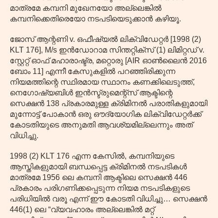
മാത്രമേ കമ്പനി മുഖേനയോ അല്ലെങ്കിൽ
കമ്പനിക്കെതിരെയോ നടപടിയെടുക്കാൻ കഴിയൂ.
ജോസ് ആന്റണി v. ഒഫീഷ്യൽ ലിക്വിഡേറ്റർ [1998 (2)
KLT 176], M/s ഇൻഡോറാമ സിന്തറ്റിക്സ് (1) ലിമിറ്റഡ് v.
സ്റ്റേറ്റ് ഓഫ് മഹാരാഷ്ട്ര, മറ്റൊരു [AIR ഓൺലൈൻ 2016
ബോം 11] എന്നീ കേസുകളിൽ പറഞ്ഞിരിക്കുന്ന
നിയമത്തിന്റെ സ്ഥിരമായ സ്ഥാനം കണക്കിലെടുത്ത്,
നെഗോഷ്യബിൾ ഇൻസ്ട്രുമെന്റ്സ് ആക്ടിന്റെ
സെക്ഷൻ 138 പ്രകാരമുള്ള ക്രിമിനൽ പരാതികളുമായി
മുന്നോട്ട് പോകാൻ ഒരു ഔദ്യോഗിക ലിക്വിഡേറ്റർക്ക്
കോടതിയുടെ അനുമതി ആവശ്യമില്ലെന്നും അത്
വിധിച്ചു.
1998 (2) KLT 176 എന്ന കേസിൽ, കമ്പനിയുടെ
ആസ്തികളുമായി ബന്ധപ്പെട്ട ക്രിമിനൽ നടപടികൾ
മാത്രമേ 1956 ലെ കമ്പനി ആക്ടിലെ സെക്ഷൻ 446
പ്രകാരം പരിഗണിക്കപ്പെടുന്ന നിയമ നടപടികളുടെ
പരിധിയിൽ വരൂ എന്ന് ഈ കോടതി വിധിച്ചു… സെക്ഷൻ
446(1) ലെ “വ്യവഹാരം അല്ലെങ്കിൽ മറ്റ്