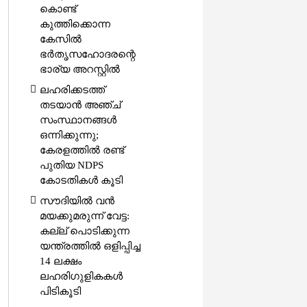
കൊണ്ട്
കുത്തിക്കൊന്ന
കേസിൽ
ഭർതൃസഹോദരന്റെ
ഭാര്യ അറസ്റ്റിൽ
ലഹരിക്കടത്ത്
തടയാൻ അഞ്ച്
സംസ്ഥാനങ്ങൾ
ഒന്നിക്കുന്നു;
കേരളത്തിൽ രണ്ട്
പുതിയ NDPS
കോടതികൾ കൂടി
സൗദിയിൽ വൻ
മയക്കുമരുന്ന് വേട്ട:
കല്ല് പൊടിക്കുന്ന
യന്ത്രത്തിൽ ഒളിപ്പിച്ച
14 ലക്ഷം
ലഹരിഗുളികകൾ
പിടികൂടി