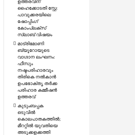
ഉത്തരവിന്
ഹൈക്കോടതി സ്റ്റേ:
പാവുക്കരയിലെ
ഷോപ്പിംഗ്
കോംപ്ലക്സ്
സ്ലാബ് വിഷയം
മാട്രിമോണി
ബ്യൂറോയുടെ
വാഗ്ദാന ലംഘനം:
ഫീസും
നഷ്ടപരിഹാരവും
തിരികെ നൽകാൻ
ഉപഭോക്തൃ തർക്ക
പരിഹാര കമ്മീഷൻ
ഉത്തരവ്
കുടുംബപ്പക
ഒടുവിൽ
കൊലപാതകത്തിൽ;
മീററ്റിൽ യുവതിയെ
അടുക്കളക്കത്തി