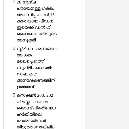
26 ആഴ്ച
പ്രായമുള്ള ഗർഭം
അലസിപ്പിക്കാൻ 15-
കാരിയായ പീഡന
ഇരയ്ക്ക് ഡൽഹി
ഹൈക്കോടതിയുടെ
അനുമതി
സ്ത്രീധന മരണങ്ങൾ:
ആശങ്ക
രേഖപ്പെടുത്തി
സുപ്രീം കോടതി;
സിബിഐ
അന്വേഷണത്തിന്
ഉത്തരവ്
സെക്ഷൻ 200, 202
പ്രസ്താവനകൾ
കൊണ്ട് പ്രതിഷേധ
ഹർജിയിലെ
പോരായ്മകൾ
തിരുത്താനാകില്ല;