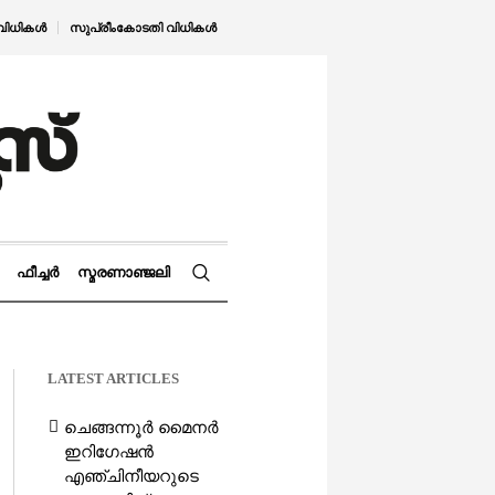
വിധികൾ
സുപ്രീംകോടതി വിധികൾ
ഫീച്ചർ
സ്മരണാഞ്ജലി
LATEST ARTICLES
ചെങ്ങന്നൂർ മൈനർ
ഇറിഗേഷൻ
എഞ്ചിനീയറുടെ