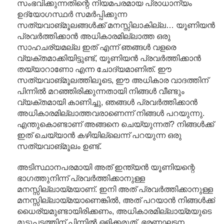
സംഭവിക്കുന്നതിന്റെ നിയമപരമായ പ്രാധാന്യം
ഉദ്യോഗസ്ഥർ സമർപ്പിക്കുന്ന
സത്യവാങ്മൂലങ്ങൾക്ക് മനസ്സിലാകില്ല… യൂണിയൻ
പ്രവർത്തിക്കാൻ അധികാരമില്ലാത്ത ഒരു
സാഹചര്യമല്ല ഇത് എന്ന് ഞങ്ങൾ വളരെ
വ്യക്തമാക്കിയിട്ടുണ്ട്, യൂണിയൻ പ്രവർത്തിക്കാൻ
തയ്യാറാണോ എന്ന ചോദ്യമാണിത്. ഈ
സത്യവാങ്മൂലത്തിലൂടെ, ഈ അധികാര വാദത്തിന്
പിന്നിൽ മറഞ്ഞിരിക്കുന്നതായി നിങ്ങൾ വീണ്ടും
വ്യക്തമായി കാണിച്ചു, ഞങ്ങൾ പ്രവർത്തിക്കാൻ
അധികാരമില്ലാത്തവരാണെന്ന് നിങ്ങൾ പറയുന്നു.
എന്തുകൊണ്ടാണ് അങ്ങനെ ചെയ്യുന്നത്? നിങ്ങൾക്ക്
ഇത് ചെയ്യാൻ കഴിയില്ലെന്ന് പറയുന്ന ഒരു
സത്യവാങ്മൂലം ഉണ്ട്.
അടിസ്ഥാനപരമായി അത് ഇന്ത്യൻ യൂണിയന്റെ
ഭാഗത്തുനിന്ന് പ്രവർത്തിക്കാനുള്ള
മനസ്സില്ലായ്മയാണ്. ഇനി അത് പ്രവർത്തിക്കാനുള്ള
മനസ്സില്ലായ്മയാണെങ്കിൽ, അത് പറയാൻ നിങ്ങൾക്ക്
ധൈര്യമുണ്ടായിരിക്കണം, അധികാരമില്ലായ്മയുടെ
മൂടുപടത്തിന് പിന്നിൽ ഒളിക്കരുത്. ഭരണഘടന