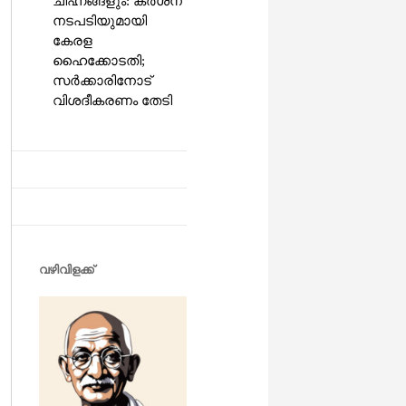
ചിഹ്നങ്ങളും: കർശന
നടപടിയുമായി
കേരള
ഹൈക്കോടതി;
സർക്കാരിനോട്
വിശദീകരണം തേടി
വഴിവിളക്ക്