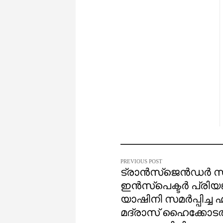
PREVIOUS POST
ട്രാൻസ്‌ജെൻഡർ 
ഇൻസ്‌പെക്ടർ പ്രിയങ
യാഷിനി സമർപ്പിച്ച
മദ്രാസ് ഹൈക്കോട