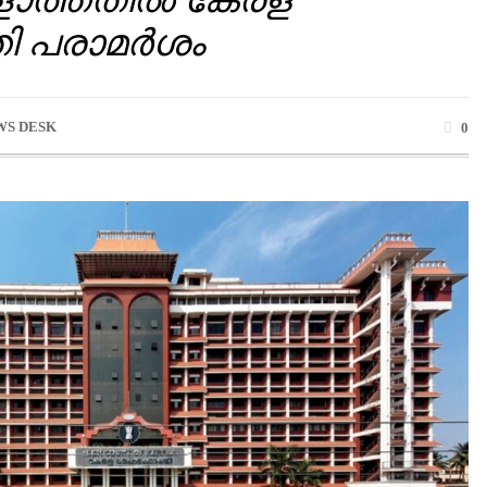
ി പരാമർശം
WS DESK
0