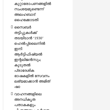
കുറ്റാരോപണങ്ങളിൽ
സംശയമുണ്ടെന്ന്
അലഹബാദ്
ഹൈക്കോടതി
സൈബർ
തട്ടിപ്പുകൾക്ക്
തടയിടാൻ ‘1930’
ഹെൽപ്പ്‌ലൈനിൽ
ഇനി
ആർട്ടിഫിഷ്യൽ
ഇന്റലിജൻസും;
കൂടുതൽ
പ്രാദേശിക
ഭാഷകളിൽ സേവനം
ലഭ്യമാക്കാൻ അമിത്
ഷാ
വാഹനങ്ങളിലെ
അനധികൃത
പതാകകളും