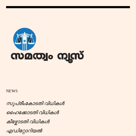
NEWS
സുപ്രീംകോടതി വിധികൾ
ഹൈക്കോടതി വിധികൾ
കീഴ്കോടതി വിധികൾ
എഡിറ്റോറിയൽ