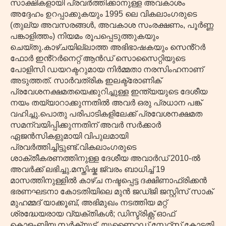
സാക്ഷികളായി പ്രവർത്തിക്കാനുള്ള അവകാശം
അദ്ദേഹം ഉറപ്പാക്കുകയും 1995 ലെ വികലാംഗരുടെ
(തുല്യ അവസരങ്ങൾ, അവകാശ സംരക്ഷണം, പൂർണ്ണ
പങ്കാളിത്തം) നിയമം രൂപപ്പെടുത്തുകയും
ചെയ്തു.കാഴ്‌ചയില്ലാത്ത അഭിഭാഷകയും സെൻ്റർ
ഫോർ ഇൻ്റർനെറ്റ് ആൻഡ് സൊസൈറ്റിയുടെ
പോളിസി ഡയറക്ടറുമായ നിർമ്മതാ നരസിംഹനാണ്
അടുത്തത്. സാർവത്രിക ഇലക്ട്രോണിക്
പ്രവേശനക്ഷമതയെക്കുറിച്ചുള്ള ഇന്ത്യയുടെ ദേശീയ
നയം തയ്യാറാക്കുന്നതിൽ അവർ ഒരു പ്രധാന പങ്ക്
വഹിച്ചു.പൊതു പരിപാടികളിലേക്ക് പ്രവേശനക്ഷമത
സമന്വയിപ്പിക്കുന്നതിന് അവർ സർക്കാർ
ഏജൻസികളുമായി വിപുലമായി
പ്രവർത്തിച്ചിട്ടുണ്ട്.വികലാംഗരുടെ
ശാക്തീകരണത്തിനുള്ള ദേശീയ അവാർഡ് 2010-ൽ
അവർക്ക് ലഭിച്ചു.മസ്തിഷ്ക ജ്വരം ബാധിച്ച് 19
മാസത്തിനുള്ളിൽ കാഴ്ച നഷ്ടപ്പെട്ട ദക്ഷിണാഫ്രിക്കൻ
ഭരണഘടനാ കോടതിയിലെ മുൻ ജഡ്ജി ജസ്റ്റിസ് സാക്
മുഹമ്മദ് യാക്കൂബ്, അഭിമുഖം നടത്തിയ മറ്റ്
ശ്രദ്ധേയരായ വ്യക്തികൾ; ഡിസ്ട്രിക്റ്റ് ഓഫ്
കൊളംബിയ സർക്യൂട്ട്, യുണൈറ്റഡ് സ്റ്റേറ്റ്സ് കോടതി