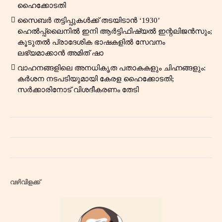
ഹൈക്കോടതി
സൈബർ തട്ടിപ്പുകൾക്ക് തടയിടാൻ ‘1930’
ഹെൽപ്പ്‌ലൈനിൽ ഇനി ആർട്ടിഫിഷ്യൽ ഇന്റലിജൻസും;
കൂടുതൽ പ്രാദേശിക ഭാഷകളിൽ സേവനം
ലഭ്യമാക്കാൻ അമിത് ഷാ
വാഹനങ്ങളിലെ അനധികൃത പതാകകളും ചിഹ്നങ്ങളും:
കർശന നടപടിയുമായി കേരള ഹൈക്കോടതി;
സർക്കാരിനോട് വിശദീകരണം തേടി
വഴിവിളക്ക്