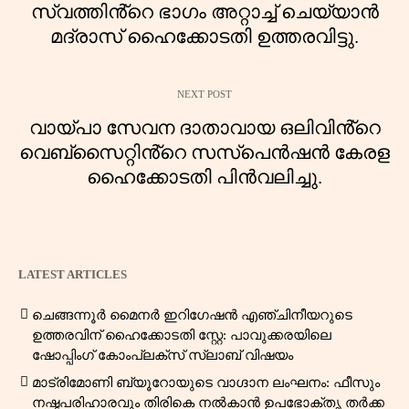
സ്വത്തിൻ്റെ ഭാഗം അറ്റാച്ച് ചെയ്യാൻ
മദ്രാസ് ഹൈക്കോടതി ഉത്തരവിട്ടു.
NEXT POST
വായ്പാ സേവന ദാതാവായ ഒലിവിൻ്റെ
വെബ്‌സൈറ്റിൻ്റെ സസ്പെൻഷൻ കേരള
ഹൈക്കോടതി പിൻവലിച്ചു.
LATEST ARTICLES
ചെങ്ങന്നൂർ മൈനർ ഇറിഗേഷൻ എഞ്ചിനീയറുടെ
ഉത്തരവിന് ഹൈക്കോടതി സ്റ്റേ: പാവുക്കരയിലെ
ഷോപ്പിംഗ് കോംപ്ലക്സ് സ്ലാബ് വിഷയം
മാട്രിമോണി ബ്യൂറോയുടെ വാഗ്ദാന ലംഘനം: ഫീസും
നഷ്ടപരിഹാരവും തിരികെ നൽകാൻ ഉപഭോക്തൃ തർക്ക