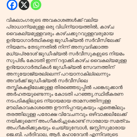
വികലാംഗരുടെ അവകാശങ്ങൾക്ക് വലിയ
പ്രാധാന്യമുള്ള ഒരു വിധിന്യായത്തിൽ, കാഴ്ച
വൈകല്യമുള്ളവരും കാഴ്ചക്കുറവുള്ളവരുമായ
ഉദ്യോഗാർത്ഥികളെ ജുഡീഷ്യൽ സർവീസിലേക്ക്
നിയമനം തേടുന്നതിൽ നിന്ന് അനുവദിക്കാത്ത
മധ്യപ്രദേശ് ജുഡീഷ്യൽ സർവീസുകളുടെ നിയമം
സുപ്രീം കോടതി ഇന്ന് റദ്ദാക്കി.കാഴ്ച വൈകല്യമുള്ള
ഉദ്യോഗാർത്ഥികൾ ജുഡീഷ്യൽ സേവനത്തിന്
അനുയോജ്യരല്ലെന്ന് പറയാനാകില്ലെന്നും
അവർക്ക് ജുഡീഷ്യൽ സർവീസിലെ
തസ്തികകളിലേക്കുള്ള തിരഞ്ഞെടുപ്പിൽ പങ്കെടുക്കാൻ
അർഹതയുണ്ടെന്നും കോടതി പറഞ്ഞു.സ്ഥിരീകരണ
നടപടികളിലൂടെ ന്യായമായ താമസത്തിനുള്ള
മൗലികാവകാശത്തെ ഊന്നിപ്പറയുകയും ഏതെങ്കിലും
തരത്തിലുള്ള പരോക്ഷ വിവേചനവും ഒഴിവാക്കലിലേക്ക്
നയിക്കുമെന്ന് അംഗീകരിച്ചുകൊണ്ട് സാരമായ സമത്വം
അംഗീകരിക്കുകയും ചെയ്യുമ്പോൾ, ജസ്റ്റിസുമാരായ
ജെ.ബി. പർദിവാല, ആർ. മഹാദേവൻ എന്നിവരുടെ