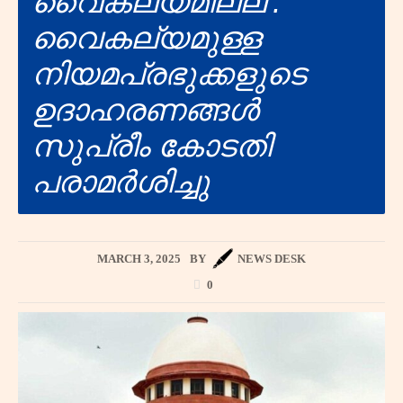
വൈകല്യമില്ല’:
വൈകല്യമുള്ള
നിയമപ്രഭുക്കളുടെ
ഉദാഹരണങ്ങൾ
സുപ്രീം കോടതി
പരാമർശിച്ചു
MARCH 3, 2025
BY
NEWS DESK
0