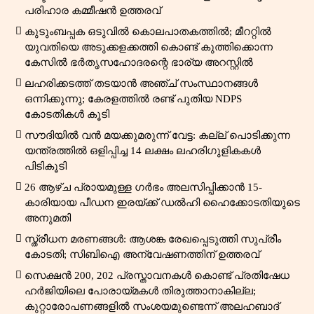
പരിഹാര കമ്മീഷൻ ഉത്തരവ്
കുടുംബപ്പക ഒടുവിൽ കൊലപാതകത്തിൽ; മീററ്റിൽ
യുവതിയെ അടുക്കളക്കത്തി കൊണ്ട് കുത്തിക്കൊന്ന
കേസിൽ ഭർതൃസഹോദരന്റെ ഭാര്യ അറസ്റ്റിൽ
ലഹരിക്കടത്ത് തടയാൻ അഞ്ച് സംസ്ഥാനങ്ങൾ
ഒന്നിക്കുന്നു; കേരളത്തിൽ രണ്ട് പുതിയ NDPS
കോടതികൾ കൂടി
സൗദിയിൽ വൻ മയക്കുമരുന്ന് വേട്ട: കല്ല് പൊടിക്കുന്ന
യന്ത്രത്തിൽ ഒളിപ്പിച്ച 14 ലക്ഷം ലഹരിഗുളികകൾ
പിടികൂടി
26 ആഴ്ച പ്രായമുള്ള ഗർഭം അലസിപ്പിക്കാൻ 15-
കാരിയായ പീഡന ഇരയ്ക്ക് ഡൽഹി ഹൈക്കോടതിയുടെ
അനുമതി
സ്ത്രീധന മരണങ്ങൾ: ആശങ്ക രേഖപ്പെടുത്തി സുപ്രീം
കോടതി; സിബിഐ അന്വേഷണത്തിന് ഉത്തരവ്
സെക്ഷൻ 200, 202 പ്രസ്താവനകൾ കൊണ്ട് പ്രതിഷേധ
ഹർജിയിലെ പോരായ്മകൾ തിരുത്താനാകില്ല;
കുറ്റാരോപണങ്ങളിൽ സംശയമുണ്ടെന്ന് അലഹബാദ്