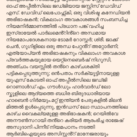
ഓഫ് അപ്പീൽസിലെ ജഡ്ജിയായ ജസ്റ്റിസ് ഡേവിഡ്
എസ്. ഡേവിഡ് ലെപോഫ്സ്കി, ഒരു വിശിഷ്ട കനേഡിയൻ
അഭിഭാഷകൻ; വികലാംഗ അവകാശങ്ങൾ സംബന്ധിച്ച
നിയമനിർമ്മാണത്തിൽ പ്രധാന പങ്ക് വഹിച്ച
ഇസ്രായേൽ പാർലമെൻ്റിൻ്റെ അന്ധമായ
നിയമോപദേശകനായ ടോമർ റോസ്നർ; ശ്രീ. ജാക്ക്
ചെൻ, ഗൂഗിളിലെ ഒരു അന്ധ പേറ്റൻ്റ് അറ്റോർണി;
എത്യോപ്യൻ അഭിഭാഷകനും വികലാംഗ അവകാശ
പ്രവർത്തകയുമായ യെറ്റ്‌നെബെർഷ് നിഗൂസി,
അഞ്ചാം വയസ്സിൽ തൻ്റെ കാഴ്ചശക്തി
പട്ടികപ്പെടുത്തുന്നു; ഒൻപതാം സർക്യൂട്ടിനായുള്ള
യുഎസ് കോടതി ഓഫ് അപ്പീൽസിലെ ജഡ്ജി
റൊണാൾഡ് എം. ഗൗൾഡും ഹാർവാർഡ് ലോ
സ്കൂളിലെ ആദ്യത്തെ ബധിര ബിരുദധാരിയായ
ഹാബെൻ ഗിർമയും.മറ്റ് ഇന്ത്യൻ പേരുകളിൽ മിലൻ
മിത്തൽ ഉൾപ്പെടുന്നു, ഇൻഡസ് ലോ സ്ഥാപനത്തിലെ
കാഴ്ച വൈകല്യമുള്ള അഭിഭാഷകൻ; റെയിൽവേ
അനൗൺസറായി തൻ്റെ കരിയർ ആരംഭിച്ച രാജേഷ്
അസുദാനി പിന്നീട് നിയമപഠനം നടത്തി
ആർബിഐയുടെ അസിസ്റ്റൻ്റ് മാനേജരായും