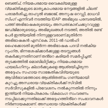
ബെഞ്ച്, നിയമപരമായ വൈകല്യമുള്ള
വ്യക്തികളുടെ മാതൃകാപരമായ നേട്ടങ്ങളിൽ ചിലത്
പരാമർശിച്ചു.രാഹുൽ ബജാജ്, അനുഷ റെഡ്ഡി, മാധവി
സിംഗ് എന്നിവർ നടത്തിയ IDAP അഭിമുഖ പരമ്പരയിൽ,
പത്ത് അഭിഭാഷകരുടെയും അന്ധത/കാഴ്ചക്കുറവുള്ള
ജഡ്ജിമാരുടെയും അഭിമുഖങ്ങൾ നടത്തി, അതിൽ രണ്ട്
പേർ ഇന്ത്യയിൽ നിന്നുള്ളവരാണ്.മുതിർന്ന
അഭിഭാഷകൻ എസ്.കെ. 2011-ൽ ഡൽഹി
ഹൈക്കോടതി മുതിർന്ന അഭിഭാഷക പദവി നൽകിയ
റുംഗ്ത, ഭിന്നശേഷിക്കാർക്കുള്ള തടസ്സങ്ങൾ
തകർക്കുന്നതിനാണ് തൻ്റെ കരിയർ സമർപ്പിച്ചത്.
തുടക്കത്തിൽ മൊബിലിറ്റിക്കും നിയമപരമായ
ഫയലിംഗിനും ക്ലാർക്കുകളെ ആശ്രയിച്ചിരുന്ന
അദ്ദേഹം സഹായ സാങ്കേതികവിദ്യയുടെ
ആവിർഭാവത്തോടെ ആശ്രിതത്വം ഗണ്യമായി
കുറച്ചു.അന്ധരായ വ്യക്തികൾക്ക് സിവിൽ
സർവീസുകളിൽ പ്രവേശനം നൽകുന്നതിൽ നിന്നും
ഇന്ത്യൻ നിയമപ്രകാരം വികലാംഗ സംവരണം
നടപ്പിലാക്കുന്നതിലേക്ക് അദ്ദേഹത്തിൻ്റെ സംഭാവനകൾ
നിർണായകമാണ്. അന്ധരായ വ്യക്തികൾക്ക്