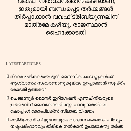
‘വഖഫ്’ നിർവചനത്തിന് കീഴിലാണ്,
ഇതുമായി ബന്ധപ്പെട്ട തർക്കങ്ങൾ
തീർപ്പാക്കാൻ വഖഫ് ട്രിബ്യൂണലിന്
മാത്രമേ കഴിയൂ: രാജസ്ഥാൻ
ഹൈക്കോടതി
LATEST ARTICLES
ഭിന്നശേഷിക്കാരായ മുൻ സൈനിക കേഡറ്റുകൾക്ക്
ആശ്വാസം: സംവരണാനുകൂല്യം ഉറപ്പാക്കാൻ സുപ്രീം
കോടതി ഉത്തരവ്
ചെങ്ങന്നൂർ മൈനർ ഇറിഗേഷൻ എഞ്ചിനീയറുടെ
ഉത്തരവിന് ഹൈക്കോടതി സ്റ്റേ: പാവുക്കരയിലെ
ഷോപ്പിംഗ് കോംപ്ലക്സ് സ്ലാബ് വിഷയം
മാട്രിമോണി ബ്യൂറോയുടെ വാഗ്ദാന ലംഘനം: ഫീസും
നഷ്ടപരിഹാരവും തിരികെ നൽകാൻ ഉപഭോക്തൃ തർക്ക