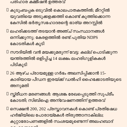
പരിഹാര കമ്മീഷൻ ഉത്തരവ്
കുടുംബപ്പക ഒടുവിൽ കൊലപാതകത്തിൽ; മീററ്റിൽ
യുവതിയെ അടുക്കളക്കത്തി കൊണ്ട് കുത്തിക്കൊന്ന
കേസിൽ ഭർതൃസഹോദരന്റെ ഭാര്യ അറസ്റ്റിൽ
ലഹരിക്കടത്ത് തടയാൻ അഞ്ച് സംസ്ഥാനങ്ങൾ
ഒന്നിക്കുന്നു; കേരളത്തിൽ രണ്ട് പുതിയ NDPS
കോടതികൾ കൂടി
സൗദിയിൽ വൻ മയക്കുമരുന്ന് വേട്ട: കല്ല് പൊടിക്കുന്ന
യന്ത്രത്തിൽ ഒളിപ്പിച്ച 14 ലക്ഷം ലഹരിഗുളികകൾ
പിടികൂടി
26 ആഴ്ച പ്രായമുള്ള ഗർഭം അലസിപ്പിക്കാൻ 15-
കാരിയായ പീഡന ഇരയ്ക്ക് ഡൽഹി ഹൈക്കോടതിയുടെ
അനുമതി
സ്ത്രീധന മരണങ്ങൾ: ആശങ്ക രേഖപ്പെടുത്തി സുപ്രീം
കോടതി; സിബിഐ അന്വേഷണത്തിന് ഉത്തരവ്
സെക്ഷൻ 200, 202 പ്രസ്താവനകൾ കൊണ്ട് പ്രതിഷേധ
ഹർജിയിലെ പോരായ്മകൾ തിരുത്താനാകില്ല;
കുറ്റാരോപണങ്ങളിൽ സംശയമുണ്ടെന്ന് അലഹബാദ്