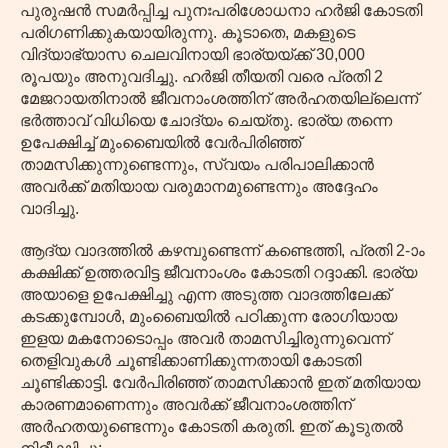
പുരുഷൻ സമർപ്പിച്ച പുനഃപരിശോധനാ ഹർജി കോടതി
പരിഗണിക്കുകയായിരുന്നു. കൂടാതെ, മകളുടെ
വിദ്യാഭ്യാസ ചെലവിനായി ഭാര്യയ്ക്ക് 30,000
രൂപയും അനുവദിച്ചു. ഹർജി തീയതി വരെ പ്രതി 2
മേജറായതിനാൽ ജീവനാംശത്തിന് അർഹതയില്ലെന്ന്
ഭർത്താവ് വിധിയെ ചോദ്യം ചെയ്തു. ഭാര്യ തന്നെ
ഉപേക്ഷിച്ച് മുംബൈയിൽ വേർപിരിഞ്ഞ്
താമസിക്കുന്നുണ്ടെന്നും, സ്വയം പരിപാലിക്കാൻ
അവർക്ക് മതിയായ വരുമാനമുണ്ടെന്നും അദ്ദേഹം
വാദിച്ചു.
ആദ്യ വാദത്തിൽ കഴമ്പുണ്ടെന്ന് കണ്ടെത്തി, പ്രതി 2-ാം
കക്ഷിക്ക് ഉത്തരവിട്ട ജീവനാംശം കോടതി റദ്ദാക്കി. ഭാര്യ
അയാളെ ഉപേക്ഷിച്ചു എന്ന അടുത്ത വാദത്തിലേക്ക്
കടക്കുമ്പോൾ, മുംബൈയിൽ പഠിക്കുന്ന രോഗിയായ
ഇളയ മകനോടൊപ്പം അവർ താമസിച്ചിരുന്നുവെന്ന്
തെളിവുകൾ ചൂണ്ടിക്കാണിക്കുന്നതായി കോടതി
ചൂണ്ടിക്കാട്ടി. വേർപിരിഞ്ഞ് താമസിക്കാൻ ഇത് മതിയായ
കാരണമാണെന്നും അവർക്ക് ജീവനാംശത്തിന്
അർഹതയുണ്ടെന്നും കോടതി കരുതി. ഇത് കൂടുതൽ