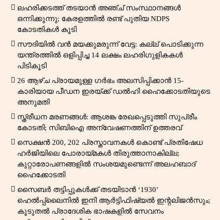
ലഹരിക്കടത്ത് തടയാൻ അഞ്ച് സംസ്ഥാനങ്ങൾ
ഒന്നിക്കുന്നു; കേരളത്തിൽ രണ്ട് പുതിയ NDPS
കോടതികൾ കൂടി
സൗദിയിൽ വൻ മയക്കുമരുന്ന് വേട്ട: കല്ല് പൊടിക്കുന്ന
യന്ത്രത്തിൽ ഒളിപ്പിച്ച 14 ലക്ഷം ലഹരിഗുളികകൾ
പിടികൂടി
26 ആഴ്ച പ്രായമുള്ള ഗർഭം അലസിപ്പിക്കാൻ 15-
കാരിയായ പീഡന ഇരയ്ക്ക് ഡൽഹി ഹൈക്കോടതിയുടെ
അനുമതി
സ്ത്രീധന മരണങ്ങൾ: ആശങ്ക രേഖപ്പെടുത്തി സുപ്രീം
കോടതി; സിബിഐ അന്വേഷണത്തിന് ഉത്തരവ്
സെക്ഷൻ 200, 202 പ്രസ്താവനകൾ കൊണ്ട് പ്രതിഷേധ
ഹർജിയിലെ പോരായ്മകൾ തിരുത്താനാകില്ല;
കുറ്റാരോപണങ്ങളിൽ സംശയമുണ്ടെന്ന് അലഹബാദ്
ഹൈക്കോടതി
സൈബർ തട്ടിപ്പുകൾക്ക് തടയിടാൻ ‘1930’
ഹെൽപ്പ്‌ലൈനിൽ ഇനി ആർട്ടിഫിഷ്യൽ ഇന്റലിജൻസും;
കൂടുതൽ പ്രാദേശിക ഭാഷകളിൽ സേവനം