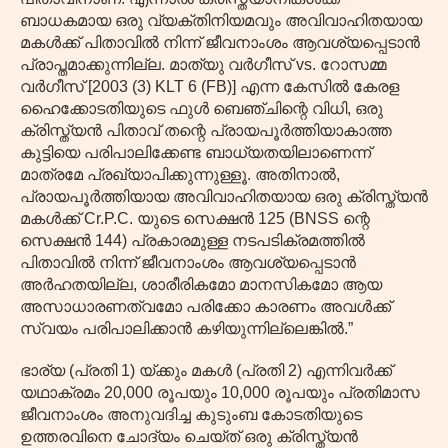
ബാധകമായ ഒരു വ്യക്തിനിയമവും അവിവാഹിതയായ
മകൾക്ക് പിതാവിൽ നിന്ന് ജീവനാംശം ആവശ്യപ്പെടാൻ
പ്രാപ്തമാക്കുന്നില്ല. മാത്യു വർഗീസ് vs. റോസമ്മ
വർഗീസ് [2003 (3) KLT 6 (FB)] എന്ന കേസിൽ കേരള
ഹൈക്കോടതിയുടെ ഫുൾ ബെഞ്ചിന്റെ വിധി, ഒരു
ക്രിസ്ത്യൻ പിതാവ് തന്റെ പ്രായപൂർത്തിയാകാത്ത
കുട്ടിയെ പരിപാലിക്കേണ്ട ബാധ്യതയിലാണെന്ന്
മാത്രമേ പ്രഖ്യാപിക്കുന്നുള്ളൂ. അതിനാൽ,
പ്രായപൂർത്തിയായ അവിവാഹിതയായ ഒരു ക്രിസ്ത്യൻ
മകൾക്ക് Cr.P.C. യുടെ സെക്ഷൻ 125 (BNSS ന്റെ
സെക്ഷൻ 144) പ്രകാരമുള്ള നടപടിക്രമത്തിൽ
പിതാവിൽ നിന്ന് ജീവനാംശം ആവശ്യപ്പെടാൻ
അർഹതയില്ല, ശാരീരികമോ മാനസികമോ ആയ
അസാധാരണത്വമോ പരിക്കോ കാരണം അവൾക്ക്
സ്വയം പരിപാലിക്കാൻ കഴിയുന്നില്ലെങ്കിൽ.”
ഭാര്യ (പ്രതി 1) യ്ക്കും മകൾ (പ്രതി 2) എന്നിവർക്ക്
യഥാക്രമം 20,000 രൂപയും 10,000 രൂപയും പ്രതിമാസ
ജീവനാംശം അനുവദിച്ച കുടുംബ കോടതിയുടെ
ഉത്തരവിനെ ചോദ്യം ചെയ്ത് ഒരു ക്രിസ്ത്യൻ