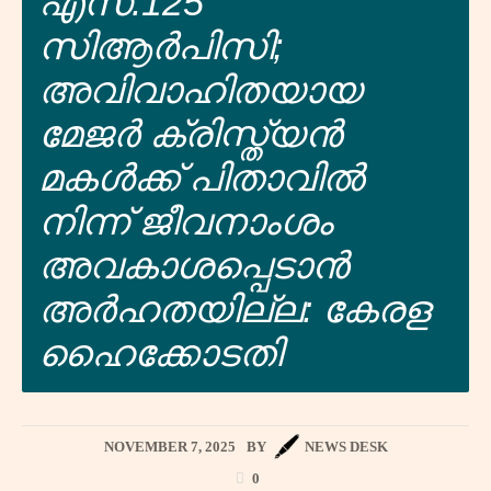
എസ്.125
സിആർപിസി;
അവിവാഹിതയായ
മേജർ ക്രിസ്ത്യൻ
മകൾക്ക് പിതാവിൽ
നിന്ന് ജീവനാംശം
അവകാശപ്പെടാൻ
അർഹതയില്ല: കേരള
ഹൈക്കോടതി
NOVEMBER 7, 2025
BY
NEWS DESK
0