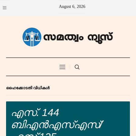
August 6, 2026
ഹൈക്കോടതി വിധികൾ
എസ്. 144
ബിഎൻഎസ്എസ്/