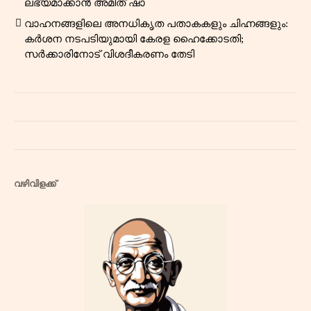
ലഭ്യമാക്കാൻ അമിത് ഷാ
വാഹനങ്ങളിലെ അനധികൃത പതാകകളും ചിഹ്നങ്ങളും:
കർശന നടപടിയുമായി കേരള ഹൈക്കോടതി;
സർക്കാരിനോട് വിശദീകരണം തേടി
വഴിവിളക്ക്