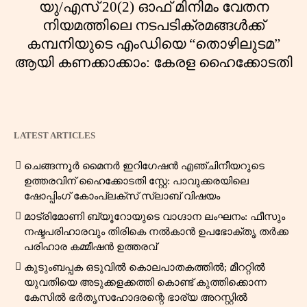
യു/എസ് 20(2) ഓഫ് മിനിമം വേതന
നിയമത്തിലെ നടപടിക്രമങ്ങൾക്ക്
കമ്പനിയുടെ എംഡിയെ “തൊഴിലുടമ”
ആയി കണക്കാക്കാം: കേരള ഹൈക്കോടതി
LATEST ARTICLES
ചെങ്ങന്നൂർ മൈനർ ഇറിഗേഷൻ എഞ്ചിനീയറുടെ
ഉത്തരവിന് ഹൈക്കോടതി സ്റ്റേ: പാവുക്കരയിലെ
ഷോപ്പിംഗ് കോംപ്ലക്സ് സ്ലാബ് വിഷയം
മാട്രിമോണി ബ്യൂറോയുടെ വാഗ്ദാന ലംഘനം: ഫീസും
നഷ്ടപരിഹാരവും തിരികെ നൽകാൻ ഉപഭോക്തൃ തർക്ക
പരിഹാര കമ്മീഷൻ ഉത്തരവ്
കുടുംബപ്പക ഒടുവിൽ കൊലപാതകത്തിൽ; മീററ്റിൽ
യുവതിയെ അടുക്കളക്കത്തി കൊണ്ട് കുത്തിക്കൊന്ന
കേസിൽ ഭർതൃസഹോദരന്റെ ഭാര്യ അറസ്റ്റിൽ