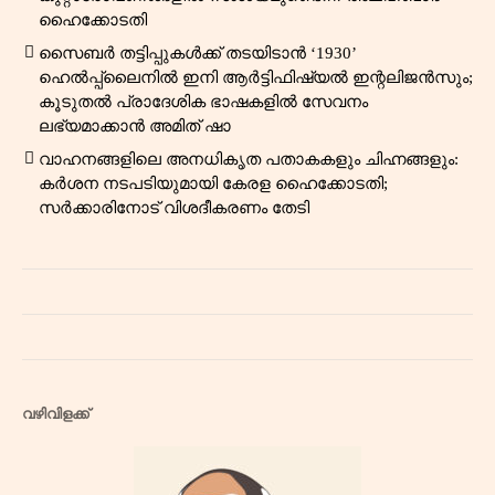
ഹൈക്കോടതി
സൈബർ തട്ടിപ്പുകൾക്ക് തടയിടാൻ ‘1930’
ഹെൽപ്പ്‌ലൈനിൽ ഇനി ആർട്ടിഫിഷ്യൽ ഇന്റലിജൻസും;
കൂടുതൽ പ്രാദേശിക ഭാഷകളിൽ സേവനം
ലഭ്യമാക്കാൻ അമിത് ഷാ
വാഹനങ്ങളിലെ അനധികൃത പതാകകളും ചിഹ്നങ്ങളും:
കർശന നടപടിയുമായി കേരള ഹൈക്കോടതി;
സർക്കാരിനോട് വിശദീകരണം തേടി
വഴിവിളക്ക്