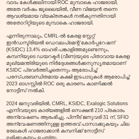
വാദം കേൾക്കലിനായി ROC മുമ്പാകെ ഹാജരായി,
അതേ വർഷം ജൂലൈയിൽ, വീണ വിജയൻ തന്നെ
ആവശ്യമായ വ്യക്തതകൾ നൽകുന്നതിനായി
അതോറിറ്റിയുടെ മുമ്പാകെ ഹാജരായി.
എന്നിരുന്നാലും, CMRL-ൽ കേരള സ്റ്റേറ്റ്
ഇൻഡസ്ട്രിയൽ ഡെവലപ്‌മെന്റ് കോർപ്പറേഷന്
(KSIDC) 13.4% ഓഹരി പങ്കാളിത്തമുണ്ടെന്നും,
കമ്പനിയുടെ ഡയറക്ടർ (വീണ)യുടെ പിതാവായ കേരള
മുഖ്യമന്ത്രിയുടെ നിർദ്ദേശങ്ങൾക്കനുസൃതമായാണ്
KSIDC പ്രവർത്തിച്ചതെന്നും ആരോപിച്ച്
പരസ്പരബന്ധിതമായ കക്ഷി ഇടപാടുകൾ ആരോപിച്ച്
2023 ഓഗസ്റ്റിൽ ROC ഒരു കാരണം കാണിക്കൽ
നോട്ടീസ് നൽകി.
2024 ജനുവരിയിൽ, CMRL, KSIDC, Exalogic Solutions
എന്നിവയുടെ കാര്യങ്ങളിൽ സെക്ഷൻ 210 പ്രകാരം
അന്വേഷണം ആരംഭിച്ചു. പിന്നീട് ജനുവരി 31 ന്, SFIO
അന്വേഷണത്തിനുള്ള ഉത്തരവ് പാസാക്കുകയും ചില
രേഖകൾ ഹാജരാക്കാൻ കമ്പനിക്ക് നോട്ടീസ്
ലഭിക്കുകയും ചെയ്തു.