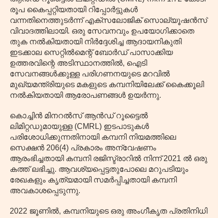
രൂപ കൈപ്പറ്റിയതായി റിപ്പോർട്ടുകൾ
വന്നതിനെത്തുടർന്ന് എക്സലോജിക് സൊല്യൂഷൻസ്
വിവാദത്തിലായി. ഒരു സേവനവും ഉപയോഗിക്കാതെ
തുക നൽകിയതായി നിർദ്ദേശിച്ച ആദായനികുതി
ഇടക്കാല സെറ്റിൽമെന്റ് ബോർഡ് പാസാക്കിയ
ഉത്തരവിന്റെ അടിസ്ഥാനത്തിൽ, ഐടി
സേവനങ്ങൾക്കുള്ള പരിഗണനയുടെ മറവിൽ
മുഖ്യമന്ത്രിയുടെ മകളുടെ കമ്പനിയിലേക്ക് കൈക്കൂലി
നൽകിയതായി ആരോപണങ്ങൾ ഉയർന്നു.
കൊച്ചിൻ മിനറൽസ് ആൻഡ് റൂട്ടൈൽ
ലിമിറ്റഡുമായുള്ള (CMRL) ഇടപാടുകൾ
പരിശോധിക്കുന്നതിനായി കമ്പനി നിയമത്തിലെ
സെക്ഷൻ 206(4) പ്രകാരം അന്വേഷണം
ആരംഭിച്ചതായി കമ്പനി രജിസ്ട്രാറിൽ നിന്ന് 2021 ൽ ഒരു
കത്ത് ലഭിച്ചു. ആവശ്യപ്പെട്ടതുപോലെ മറുപടിയും
രേഖകളും കൃത്യമായി സമർപ്പിച്ചതായി കമ്പനി
അവകാശപ്പെടുന്നു.
2022 ജൂണിൽ, കമ്പനിയുടെ ഒരു അംഗീകൃത പ്രതിനിധി