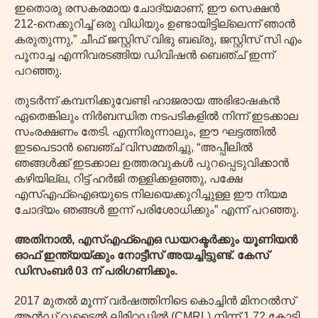
ഇതൊരു രസകരമായ ചോദ്യമാണ്, ഈ സെക്ഷൻ
212-നെക്കുറിച്ച് ഒരു വിധിയും ഉണ്ടായിട്ടില്ലെന്ന് ഞാൻ
കരുതുന്നു,” ചീഫ് ജസ്റ്റിസ് വിഭു ബഖ്രു, ജസ്റ്റിസ് സി എം
പൂനാച്ച എന്നിവരടങ്ങിയ ഡിവിഷൻ ബെഞ്ച് ഇന്ന്
പറഞ്ഞു.
തുടർന്ന് കമ്പനിക്കുവേണ്ടി ഹാജരായ അഭിഭാഷകൻ
ഏതെങ്കിലും നിർബന്ധിത നടപടികളിൽ നിന്ന് ഇടക്കാല
സംരക്ഷണം തേടി. എന്നിരുന്നാലും, ഈ ഘട്ടത്തിൽ
ഇടപെടാൻ ബെഞ്ച് വിസമ്മതിച്ചു, “അപ്പീലിൽ
ഞങ്ങൾക്ക് ഇടക്കാല ഉത്തരവുകൾ പുറപ്പെടുവിക്കാൻ
കഴിയില്ല, റിട്ട് ഹർജി തള്ളിക്കളഞ്ഞു, പക്ഷേ
എസ്‌എഫ്‌ഐ‌ഒയുടെ നിലയെക്കുറിച്ചുള്ള ഈ നിയമ
ചോദ്യം ഞങ്ങൾ ഇന്ന് പരിശോധിക്കും” എന്ന് പറഞ്ഞു.
അതിനാൽ, എസ്എഫ്‌ഐഒ ഡയറക്ടർക്കും യൂണിയൻ
ഓഫ് ഇന്ത്യയ്ക്കും നോട്ടീസ് അയച്ചിട്ടുണ്ട്. കേസ്
ഡിസംബർ 03 ന് പരിഗണിക്കും.
2017 മുതൽ മൂന്ന് വർഷത്തിനിടെ കൊച്ചിൻ മിനറൽസ്
ആൻഡ് റൂട്ടൈൽ ലിമിറ്റഡിൽ (CMRL) നിന്ന് 1.72 കോടി