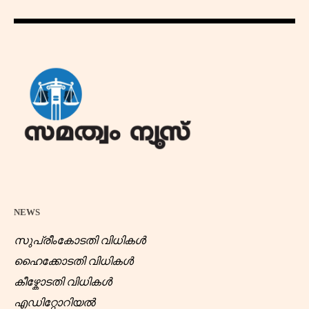
NEWS
സുപ്രീംകോടതി വിധികൾ
ഹൈക്കോടതി വിധികൾ
കീഴ്കോടതി വിധികൾ
എഡിറ്റോറിയൽ