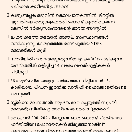
നഷ്ടപരിഹാരവും തിരികെ നൽകാൻ ഉപഭോക്തൃ തർക്ക
പരിഹാര കമ്മീഷൻ ഉത്തരവ്
കുടുംബപ്പക ഒടുവിൽ കൊലപാതകത്തിൽ; മീററ്റിൽ
യുവതിയെ അടുക്കളക്കത്തി കൊണ്ട് കുത്തിക്കൊന്ന
കേസിൽ ഭർതൃസഹോദരന്റെ ഭാര്യ അറസ്റ്റിൽ
ലഹരിക്കടത്ത് തടയാൻ അഞ്ച് സംസ്ഥാനങ്ങൾ
ഒന്നിക്കുന്നു; കേരളത്തിൽ രണ്ട് പുതിയ NDPS
കോടതികൾ കൂടി
സൗദിയിൽ വൻ മയക്കുമരുന്ന് വേട്ട: കല്ല് പൊടിക്കുന്ന
യന്ത്രത്തിൽ ഒളിപ്പിച്ച 14 ലക്ഷം ലഹരിഗുളികകൾ
പിടികൂടി
26 ആഴ്ച പ്രായമുള്ള ഗർഭം അലസിപ്പിക്കാൻ 15-
കാരിയായ പീഡന ഇരയ്ക്ക് ഡൽഹി ഹൈക്കോടതിയുടെ
അനുമതി
സ്ത്രീധന മരണങ്ങൾ: ആശങ്ക രേഖപ്പെടുത്തി സുപ്രീം
കോടതി; സിബിഐ അന്വേഷണത്തിന് ഉത്തരവ്
സെക്ഷൻ 200, 202 പ്രസ്താവനകൾ കൊണ്ട് പ്രതിഷേധ
ഹർജിയിലെ പോരായ്മകൾ തിരുത്താനാകില്ല;
കുറ്റാരോപണങ്ങളിൽ സംശയമുണ്ടെന്ന് അലഹബാദ്