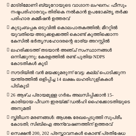
മാട്രിമോണി ബ്യൂറോയുടെ വാഗ്ദാന ലംഘനം: ഫീസും
നഷ്ടപരിഹാരവും തിരികെ നൽകാൻ ഉപഭോക്തൃ തർക്ക
പരിഹാര കമ്മീഷൻ ഉത്തരവ്
കുടുംബപ്പക ഒടുവിൽ കൊലപാതകത്തിൽ; മീററ്റിൽ
യുവതിയെ അടുക്കളക്കത്തി കൊണ്ട് കുത്തിക്കൊന്ന
കേസിൽ ഭർതൃസഹോദരന്റെ ഭാര്യ അറസ്റ്റിൽ
ലഹരിക്കടത്ത് തടയാൻ അഞ്ച് സംസ്ഥാനങ്ങൾ
ഒന്നിക്കുന്നു; കേരളത്തിൽ രണ്ട് പുതിയ NDPS
കോടതികൾ കൂടി
സൗദിയിൽ വൻ മയക്കുമരുന്ന് വേട്ട: കല്ല് പൊടിക്കുന്ന
യന്ത്രത്തിൽ ഒളിപ്പിച്ച 14 ലക്ഷം ലഹരിഗുളികകൾ
പിടികൂടി
26 ആഴ്ച പ്രായമുള്ള ഗർഭം അലസിപ്പിക്കാൻ 15-
കാരിയായ പീഡന ഇരയ്ക്ക് ഡൽഹി ഹൈക്കോടതിയുടെ
അനുമതി
സ്ത്രീധന മരണങ്ങൾ: ആശങ്ക രേഖപ്പെടുത്തി സുപ്രീം
കോടതി; സിബിഐ അന്വേഷണത്തിന് ഉത്തരവ്
സെക്ഷൻ 200, 202 പ്രസ്താവനകൾ കൊണ്ട് പ്രതിഷേധ