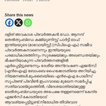
Share this news
ദളിത് അവകാശ പ്രവർത്തകൻ ഡോ. ആനന്ദ്
തെൽതുംബ്ഡെ കമ്മ്യൂണിസ്റ്റ് പാർട്ടി ഓഫ്
ഇന്ത്യയുടെ (മാവോയിസ്റ്റ്) (സിപിഐ-എം) സജീവ
പ്രവർത്തകനാണെന്നും ഇന്ത്യയുടെ
പരമാധികാരത്തിനും സുരക്ഷയ്ക്കും അഖണ്ഡതയ്ക്കും
ഭീഷണിയാകുന്ന പ്രവർത്തനങ്ങളിൽ
ഏർപ്പെട്ടിട്ടുണ്ടെന്നും ദേശീയ അന്വേഷണ ഏജൻസി
(എൻഐഎ) ബോംബെ ഹൈക്കോടതിയെ അറിയിച്ചു.
നിയമനങ്ങൾ.മുംബൈയിലെ എൻഐഎ പോലീസ്
സൂപ്രണ്ട് പ്രവീൺ ഇംഗവാലെ മുഖേന സമർപ്പിച്ച
സത്യവാങ്മൂലത്തിൽ, വിദേശയാത്രയ്ക്കുള്ള
ടെൽതുംബ്‌ഡെയുടെ അപേക്ഷ തള്ളണമെന്ന് കേന്ദ്ര
ഏജൻസി കോടതിയോട്
ആവശ്യപ്പെട്ടിട്ടുണ്ട്.നിരോധിത തീവ്രവാദ