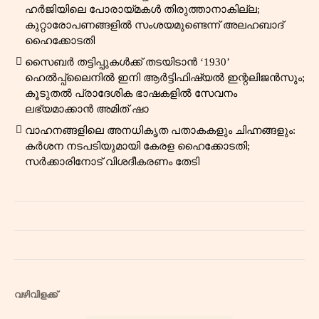
ഹർജിയിലെ പോരായ്മകൾ തിരുത്താനാകില്ല;
കുറ്റാരോപണങ്ങളിൽ സംശയമുണ്ടെന്ന് അലഹബാദ്
ഹൈക്കോടതി
സൈബർ തട്ടിപ്പുകൾക്ക് തടയിടാൻ ‘1930’
ഹെൽപ്പ്‌ലൈനിൽ ഇനി ആർട്ടിഫിഷ്യൽ ഇന്റലിജൻസും;
കൂടുതൽ പ്രാദേശിക ഭാഷകളിൽ സേവനം
ലഭ്യമാക്കാൻ അമിത് ഷാ
വാഹനങ്ങളിലെ അനധികൃത പതാകകളും ചിഹ്നങ്ങളും:
കർശന നടപടിയുമായി കേരള ഹൈക്കോടതി;
സർക്കാരിനോട് വിശദീകരണം തേടി
വഴിവിളക്ക്