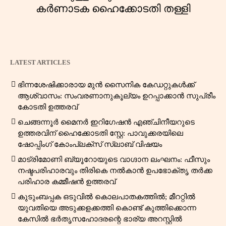
കർണാടക ഹൈക്കോടതി തള്ളി
LATEST ARTICLES
ഭിന്നശേഷിക്കാരായ മുൻ സൈനിക കേഡറ്റുകൾക്ക്
ആശ്വാസം: സംവരണാനുകൂല്യം ഉറപ്പാക്കാൻ സുപ്രീം
കോടതി ഉത്തരവ്
ചെങ്ങന്നൂർ മൈനർ ഇറിഗേഷൻ എഞ്ചിനീയറുടെ
ഉത്തരവിന് ഹൈക്കോടതി സ്റ്റേ: പാവുക്കരയിലെ
ഷോപ്പിംഗ് കോംപ്ലക്സ് സ്ലാബ് വിഷയം
മാട്രിമോണി ബ്യൂറോയുടെ വാഗ്ദാന ലംഘനം: ഫീസും
നഷ്ടപരിഹാരവും തിരികെ നൽകാൻ ഉപഭോക്തൃ തർക്ക
പരിഹാര കമ്മീഷൻ ഉത്തരവ്
കുടുംബപ്പക ഒടുവിൽ കൊലപാതകത്തിൽ; മീററ്റിൽ
യുവതിയെ അടുക്കളക്കത്തി കൊണ്ട് കുത്തിക്കൊന്ന
കേസിൽ ഭർതൃസഹോദരന്റെ ഭാര്യ അറസ്റ്റിൽ