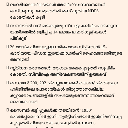
ലഹരിക്കടത്ത് തടയാൻ അഞ്ച് സംസ്ഥാനങ്ങൾ
ഒന്നിക്കുന്നു; കേരളത്തിൽ രണ്ട് പുതിയ NDPS
കോടതികൾ കൂടി
സൗദിയിൽ വൻ മയക്കുമരുന്ന് വേട്ട: കല്ല് പൊടിക്കുന്ന
യന്ത്രത്തിൽ ഒളിപ്പിച്ച 14 ലക്ഷം ലഹരിഗുളികകൾ
പിടികൂടി
26 ആഴ്ച പ്രായമുള്ള ഗർഭം അലസിപ്പിക്കാൻ 15-
കാരിയായ പീഡന ഇരയ്ക്ക് ഡൽഹി ഹൈക്കോടതിയുടെ
അനുമതി
സ്ത്രീധന മരണങ്ങൾ: ആശങ്ക രേഖപ്പെടുത്തി സുപ്രീം
കോടതി; സിബിഐ അന്വേഷണത്തിന് ഉത്തരവ്
സെക്ഷൻ 200, 202 പ്രസ്താവനകൾ കൊണ്ട് പ്രതിഷേധ
ഹർജിയിലെ പോരായ്മകൾ തിരുത്താനാകില്ല;
കുറ്റാരോപണങ്ങളിൽ സംശയമുണ്ടെന്ന് അലഹബാദ്
ഹൈക്കോടതി
സൈബർ തട്ടിപ്പുകൾക്ക് തടയിടാൻ ‘1930’
ഹെൽപ്പ്‌ലൈനിൽ ഇനി ആർട്ടിഫിഷ്യൽ ഇന്റലിജൻസും;
കൂടുതൽ പ്രാദേശിക ഭാഷകളിൽ സേവനം