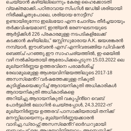
ചെയ്യാൻ കഴിയില്ലെന്നും കേരള ഹൈക്കോടതി
വ്യക്തമാക്കി..പഠിതാവായ സിംഗിൾ ജഡ്ജി ശരിയായി
നിരീക്ഷിച്ചതുപോലെ, ശരിയായ നോട്ടീസ്
ഉണ്ടായിരുന്നോ ഇല്ലയോ എന്ന ചോദ്യം തീർച്ചയായും
തർക്കവിഷയമാണ്, ഇന്ത്യൻ ഭരണഘടനയുടെ
ആർട്ടിക്കിൾ 226 പ്രകാരമുള്ള നടപടികളിലേക്ക്
കടക്കാൻ കഴിയില്ല,” ജസ്റ്റിസുമാരായ Α.Κ. ജയശങ്കരൻ
നമ്പ്യാർ, ഈശ്വരൻ എസ് എന്നിവരടങ്ങിയ ഡിവിഷൻ
ബെഞ്ച് പറഞ്ഞു.ഈ സാഹചര്യത്തിൽ, ഇ-മെയിൽ
വഴി നൽകിയതായി ആരോപിക്കപ്പെടുന്ന 15.03.2022 ലെ
മൂല്യനിർണ്ണയ ഉത്തരവിനെ പരാമർശിച്ച്
രേഖാമൂലമുള്ള ആശയവിനിമയത്തിലൂടെ 2017-18
അസസ്‌മെൻ്റ് വർഷത്തേക്കുള്ള നികുതി
കുടിശ്ശികയെക്കുറിച്ച് ആദായനികുതി അധികാരികൾ
ആദായനികുതി അധികാരികളെ
അറിയിച്ചു.ആദായനികുതി വകുപ്പിൻ്റെ വെബ്
പോർട്ടലിൽ ലോഗിൻ ചെയ്‌തപ്പോൾ, 24.3.2022-ന്
മൂല്യനിർണ്ണയ ഉത്തരവ് പാസാക്കിയതായി തനിക്ക്
മനസ്സിലായെന്നും മൂല്യനിർണ്ണയക്കാരൻ
വാദിച്ചു.ഡ്രാഫ്റ്റ് അസസ്‌മെൻ്റ് ഓർഡറുമായി
ബന്ധപ്പെട്ട് ഒരു ആശയവിനിമയവും അസെസ്സിക്ക്