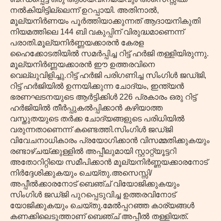
നൽകിയിട്ടില്ലെന്ന് ഉറപ്പായി. അതിനാൽ,
മൂല്യനിർണയം പൂർത്തിയാക്കുന്നത് ആദായനികുതി
നിയമത്തിലെ 144 ബി വകുപ്പിന് വിരുദ്ധമാണെന്ന്
പരാതി.മൂല്യനിർണ്ണയക്കാരൻ കേരള
ഹൈക്കോടതിയിൽ സമർപ്പിച്ച റിട്ട് ഹർജി തള്ളിയിരുന്നു.
മൂല്യനിർണ്ണയക്കാരൻ ഈ ഉത്തരവിനെ
വെല്ലുവിളിച്ചു.റിട്ട് ഹർജി പരിഗണിച്ച സിംഗിൾ ജഡ്ജി,
റിട്ട് ഹർജിയിൽ ഉന്നയിക്കുന്ന ചോദ്യം, ഇന്ത്യൻ
ഭരണഘടനയുടെ ആർട്ടിക്കിൾ 226 പ്രകാരം ഒരു റിട്ട്
ഹർജിയിൽ തീർപ്പുകൽപ്പിക്കാൻ കഴിയാത്ത
വസ്തുതയുടെ തർക്ക ചോദ്യങ്ങളുടെ പരിധിയിൽ
വരുന്നതാണെന്ന് കണ്ടെത്തി.സിംഗിൾ ജഡ്ജി
വിവേചനാധികാരം പ്രയോഗിക്കാൻ വിസമ്മതിക്കുകയും
രണ്ടാഴ്ചയ്ക്കുള്ളിൽ അപ്പീലുമായി സ്റ്റാറ്റ്യൂട്ടറി
അതോറിറ്റിയെ സമീപിക്കാൻ മൂല്യനിർണ്ണയക്കാരനോട്
നിർദ്ദേശിക്കുകയും ചെയ്തു.അസെസ്സി/
അപ്പീൽക്കാരനോട് ബെഞ്ച് വിയോജിക്കുകയും
സിംഗിൾ ജഡ്ജി പുറപ്പെടുവിച്ച ഉത്തരവിനോട്
യോജിക്കുകയും ചെയ്തു.മേൽപ്പറഞ്ഞ കാര്യങ്ങൾ
കണക്കിലെടുത്താണ് ബെഞ്ച് അപ്പീൽ തള്ളിയത്.