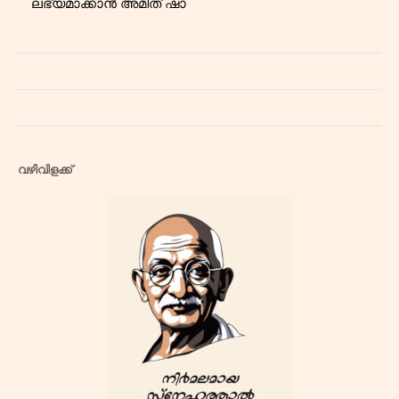
ലഭ്യമാക്കാൻ അമിത് ഷാ
വഴിവിളക്ക്